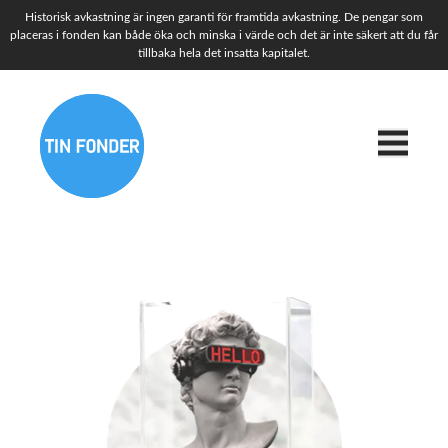
Historisk avkastning är ingen garanti för framtida avkastning. De pengar som
placeras i fonden kan både öka och minska i värde och det är inte säkert att du får
tillbaka hela det insatta kapitalet.