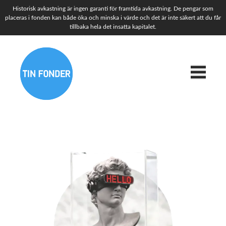
Historisk avkastning är ingen garanti för framtida avkastning. De pengar som
placeras i fonden kan både öka och minska i värde och det är inte säkert att du får
tillbaka hela det insatta kapitalet.