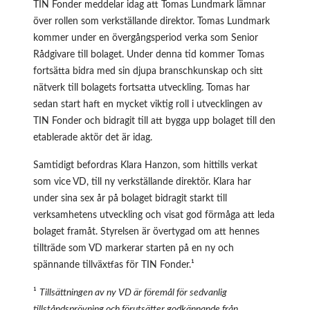
TIN Fonder meddelar idag att Tomas Lundmark lämnar
över rollen som verkställande direktor. Tomas Lundmark
kommer under en övergångsperiod verka som Senior
Rådgivare till bolaget. Under denna tid kommer Tomas
fortsätta bidra med sin djupa branschkunskap och sitt
nätverk till bolagets fortsatta utveckling. Tomas har
sedan start haft en mycket viktig roll i utvecklingen av
TIN Fonder och bidragit till att bygga upp bolaget till den
etablerade aktör det är idag.
Samtidigt befordras Klara Hanzon, som hittills verkat
som vice VD, till ny verkställande direktör. Klara har
under sina sex år på bolaget bidragit starkt till
verksamhetens utveckling och visat god förmåga att leda
bolaget framåt. Styrelsen är övertygad om att hennes
tillträde som VD markerar starten på en ny och
spännande tillväxtfas för TIN Fonder.¹
¹
Tillsättningen av ny VD är föremål för sedvanlig
tillståndsprövning och förutsätter godkännande från