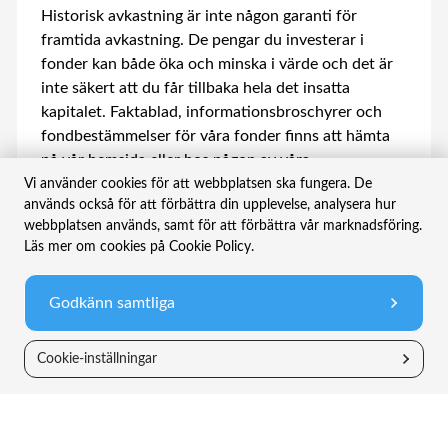
Historisk avkastning är inte någon garanti för
framtida avkastning. De pengar du investerar i
fonder kan både öka och minska i värde och det är
inte säkert att du får tillbaka hela det insatta
kapitalet. Faktablad, informationsbroschyrer och
fondbestämmelser för våra fonder finns att hämta
på vår hemsida eller hos någon av våra
återförsäljare.
Vi använder cookies för att webbplatsen ska fungera. De
används också för att förbättra din upplevelse, analysera hur
webbplatsen används, samt för att förbättra vår marknadsföring.
Läs mer om cookies på Cookie Policy.
Bolaget
Information
Godkänn samtliga
TIN Live
Allt om fonder
Cookie-inställningar
Nyheter
Vanliga frågor
Hållbarhet
Legal information