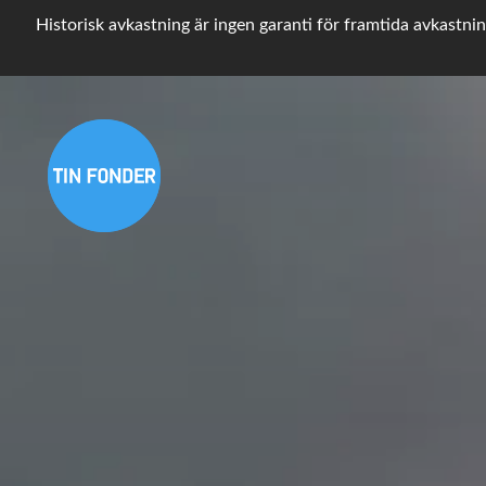
Historisk avkastning är ingen garanti för framtida avkastnin