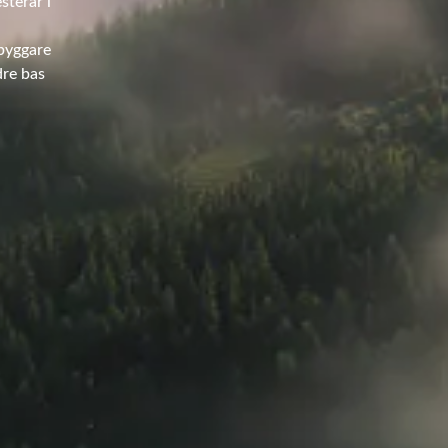
sterar i
sbyggare
dre bas