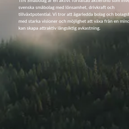
TIN Småbolag är en aktivt förvaltad aktiefond som inve
svenska småbolag med lönsamhet, drivkraft och
tillväxtpotential. Vi tror att ägarledda bolag och bolag
med starka visioner och möjlighet att växa från en min
kan skapa attraktiv långsiktig avkastning.