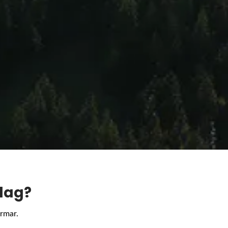
olag?
rmar.