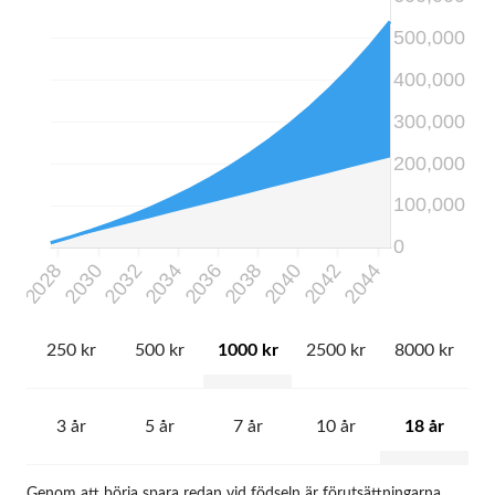
250 kr
500 kr
1000 kr
2500 kr
8000 kr
3 år
5 år
7 år
10 år
18 år
Genom att börja spara redan vid födseln är förutsättningarna