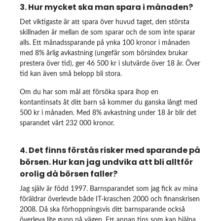
3. Hur mycket ska man spara i månaden?
Det viktigaste är att spara över huvud taget, den största
skillnaden är mellan de som sparar och de som inte sparar
alls. Ett månadssparande på ynka 100 kronor i månaden
med 8% årlig avkastning (ungefär som börsindex brukar
prestera över tid), ger 46 500 kr i slutvärde över 18 år. Över
tid kan även små belopp bli stora.
Om du har som mål att försöka spara ihop en
kontantinsats åt ditt barn så kommer du ganska långt med
500 kr i månaden. Med 8% avkastning under 18 år blir det
sparandet värt 232 000 kronor.
4. Det finns förstås risker med sparande på
börsen. Hur kan jag undvika att bli alltför
orolig då börsen faller?
Jag själv är född 1997. Barnsparandet som jag fick av mina
föräldrar överlevde både IT-kraschen 2000 och finanskrisen
2008. Då ska förhoppningsvis ditt barnsparande också
överleva lite gupp på vägen. Ett annan tips som kan hjälpa