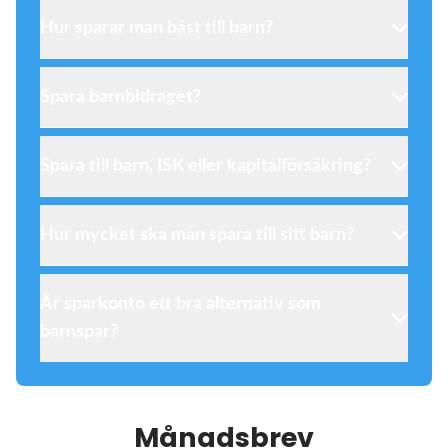
Hur sparar man bäst till barn?
Spara barnbidraget?
Spara till barn, ISK eller kapitalförsäkring?
Hur mycket ska man spara till sitt barn?
Är sparkonto ett bra alternativ som
barnspar?
Månadsbrev