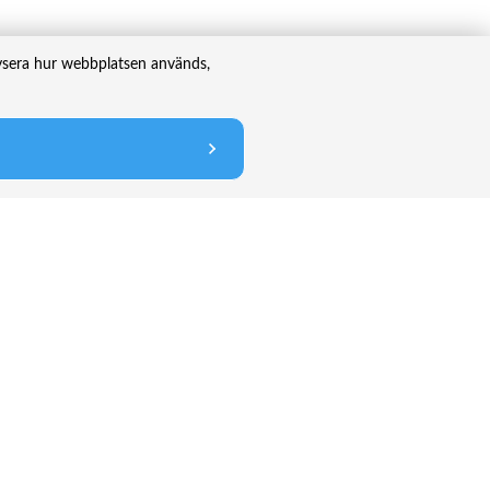
lysera hur webbplatsen används,
Följ oss
nik
Twitter
lag
LinkedIn
YouTube
Instagram