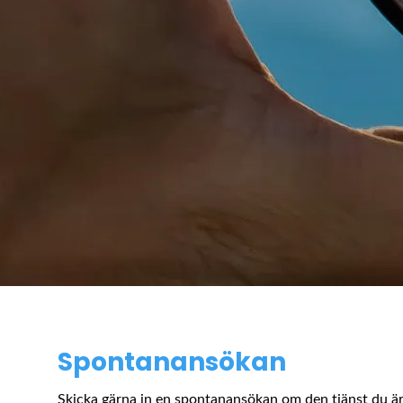
Spontanansökan
Skicka gärna in en spontanansökan om den tjänst du är 