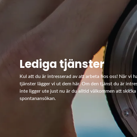
Lediga tjänster
Kul att du är intresserad av att arbeta hos oss! När vi h
tjänster lägger vi ut dem här. Om den tjänst du är intre
inte ligger ute just nu är du alltid välkommen att skicka
spontanansökan.