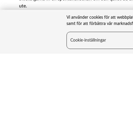
ute.
Vi använder cookies för att webbpla
Maila oss här
samt för att förbättra vår marknads
Cookie-inställningar
Bolaget
Information
TIN Live
Allt om fonder
Nyheter
Vanliga frågor
Hållbarhet
Legal information
Om oss
Riskinformation
Kontakt
Integritetspolicy