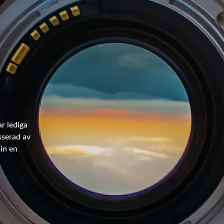
ar lediga
sserad av
 in en