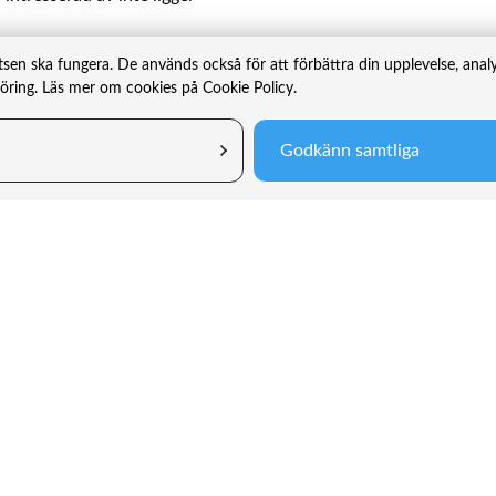
tsen ska fungera. De används också för att förbättra din upplevelse, ana
föring. Läs mer om cookies på Cookie Policy.
Godkänn samtliga
Sparmål
Fonder
Framtidsspar
TIN Ny Tek
Spara till barn
TIN Småbo
Pension