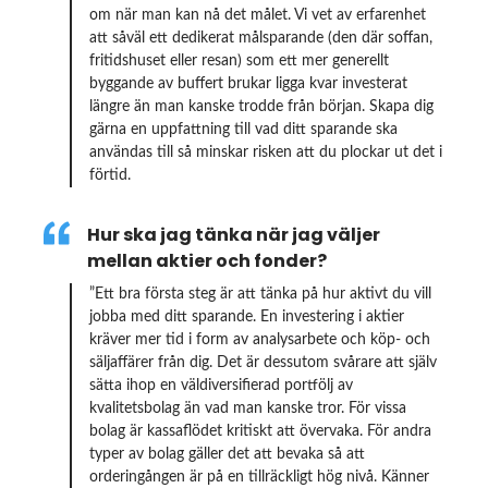
om när man kan nå det målet. Vi vet av erfarenhet
att såväl ett dedikerat målsparande (den där soffan,
fritidshuset eller resan) som ett mer generellt
byggande av buffert brukar ligga kvar investerat
längre än man kanske trodde från början. Skapa dig
gärna en uppfattning till vad ditt sparande ska
användas till så minskar risken att du plockar ut det i
förtid.
Hur ska jag tänka när jag väljer
mellan aktier och fonder?
”Ett bra första steg är att tänka på hur aktivt du vill
jobba med ditt sparande. En investering i aktier
kräver mer tid i form av analysarbete och köp- och
säljaffärer från dig. Det är dessutom svårare att själv
sätta ihop en väldiversifierad portfölj av
kvalitetsbolag än vad man kanske tror. För vissa
bolag är kassaflödet kritiskt att övervaka. För andra
typer av bolag gäller det att bevaka så att
orderingången är på en tillräckligt hög nivå. Känner