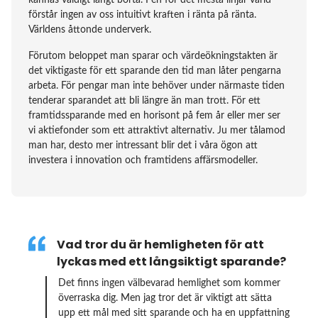
kännas väldigt långt borta. I en för det mesta linjär värld
förstår ingen av oss intuitivt kraften i ränta på ränta.
Världens åttonde underverk.
Förutom beloppet man sparar och värdeökningstakten är
det viktigaste för ett sparande den tid man låter pengarna
arbeta. För pengar man inte behöver under närmaste tiden
tenderar sparandet att bli längre än man trott. För ett
framtidssparande med en horisont på fem år eller mer ser
vi aktiefonder som ett attraktivt alternativ. Ju mer tålamod
man har, desto mer intressant blir det i våra ögon att
investera i innovation och framtidens affärsmodeller.
Vad tror du är hemligheten för att
lyckas med ett långsiktigt sparande?
Det finns ingen välbevarad hemlighet som kommer
överraska dig. Men jag tror det är viktigt att sätta
upp ett mål med sitt sparande och ha en uppfattning