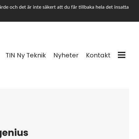
e och det är inte säkert att du får tillbaka hela det insatta
TIN Ny Teknik
Nyheter
Kontakt
igenius