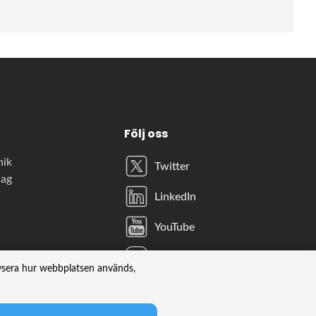
Följ oss
nik
Twitter
lag
LinkedIn
YouTube
Instagram
lysera hur webbplatsen används,