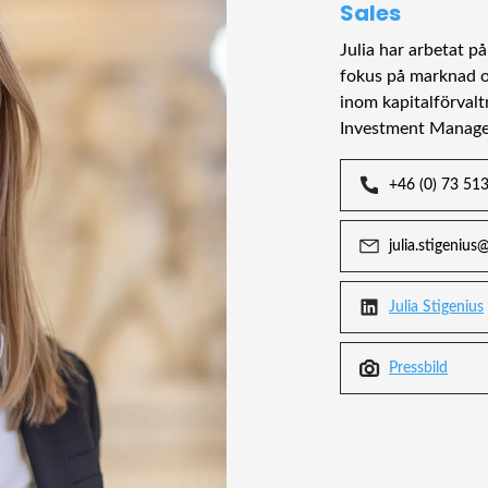
Sales
Julia har arbetat p
fokus på marknad oc
inom kapitalförval
Investment Manag
+46 (0) 73 51
julia.stigenius
Julia Stigenius
Pressbild