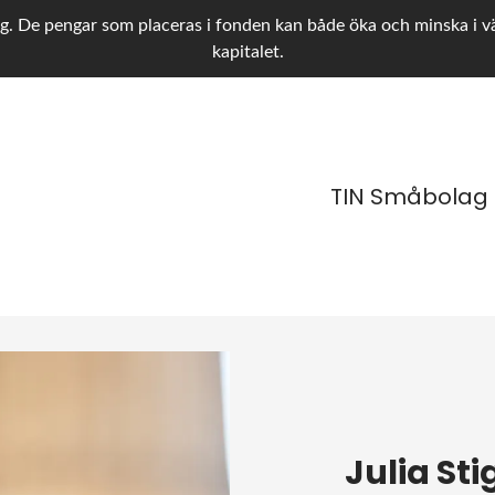
g. De pengar som placeras i fonden kan både öka och minska i värd
kapitalet.
TIN Småbolag
Julia St