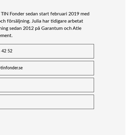
å TIN Fonder sedan start februari 2019 med
h försäljning. Julia har tidigare arbetat
tning sedan 2012 på Garantum och Atle
ement.
3 42 52
@tinfonder.se