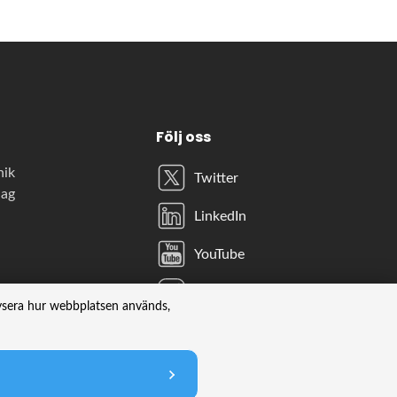
Följ oss
nik
Twitter
lag
LinkedIn
YouTube
Instagram
lysera hur webbplatsen används,