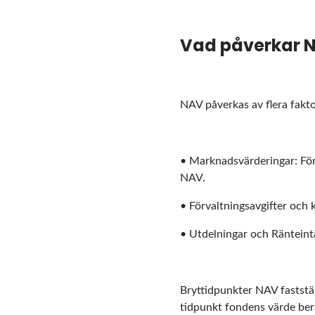
Vad påverkar 
NAV påverkas av flera fakto
• Marknadsvärderingar: Förä
NAV.
• Förvaltningsavgifter och
• Utdelningar och Ränteint
Bryttidpunkter NAV faststäl
tidpunkt fondens värde berä