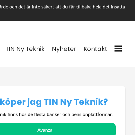
e och det är inte säkert att du får tillbaka hela det insatta
TIN Ny Teknik
Nyheter
Kontakt
 köper jag TIN Ny Teknik?
nik finns hos de flesta banker och pensionplattformar.
Avanza