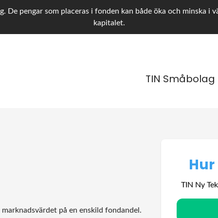
g. De pengar som placeras i fonden kan både öka och minska i värd
kapitalet.
TIN Småbolag
Hur
TIN Ny Tek
a marknadsvärdet på en enskild fondandel.