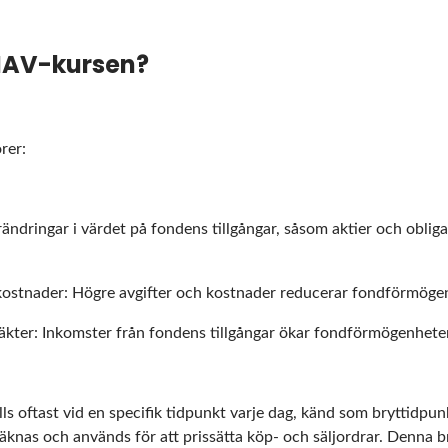
NAV-kursen?
rer:
ndringar i värdet på fondens tillgångar, såsom aktier och obliga
 kostnader: Högre avgifter och kostnader reducerar fondförmöge
äkter: Inkomster från fondens tillgångar ökar fondförmögenheten
ls oftast vid en specifik tidpunkt varje dag, känd som bryttidpun
knas och används för att prissätta köp- och säljordrar. Denna b