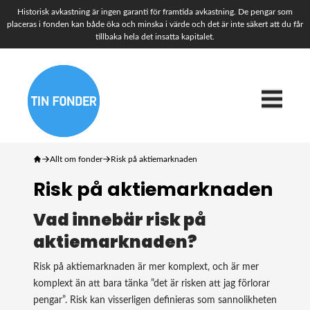
Historisk avkastning är ingen garanti för framtida avkastning. De pengar som
placeras i fonden kan både öka och minska i värde och det är inte säkert att du får
tillbaka hela det insatta kapitalet.
Allt om fonder
Risk på aktiemarknaden
Risk på aktiemarknaden
Vad innebär risk på
aktiemarknaden?
Risk på aktiemarknaden är mer komplext, och är mer
komplext än att bara tänka ”det är risken att jag förlorar
pengar”. Risk kan visserligen definieras som sannolikheten