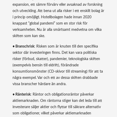
expansion, ett sämre förvärv eller avsaknad av forskning
och utveckling. Att bena ut alla risker i ett enskilt bolag är
i princip omöjligt. Hotellbolagen hade innan 2020
knappast ”global pandemi” som en stor risk för
verksamheten. Nu är alla smärtsamt medvetna om vilka
skiften som kan ske.
• Branschrisk
: Risken som är knuten till den specifika
sektor där investeringen finns. Det kan vara politiska
risker (förbud, skatter), pandemier, teknologiska skiften
(exempelvis bensin till eldrift), förändrade
konsumtionsmönster (CD-skivor till streaming) för att ta
några exempel. Var och ett av dessa skiften drabbade
vissa branscher hårdare än andra.
• Ränterisk
: Räntor och obligationsräntor påverkar
aktiemarknaden. Om räntorna stiger kan det leda till att
investerare säljer aktier och flyttar till säkrare alternativ
som obligationer, vilket påverkar aktiemarknaden