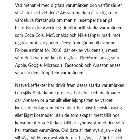
Vad menar vi med digitala varumärken och varför sätter
vi så stor vikt vid dem? Att varumärken är viktiga och
värdefulla förstår alla om man till exempel tittar på
historisk aktieutveckling. Traditionellt starka varumärken
som Coca Cola, McDonalds och Nike tappar mark mot
digitala motsvarigheter. Detta framgår av till exempel
Forbes estimat för 2018, där sex av världens sju mest
värdefulla varumärken är digitala. Plattformsbolag som
Apple, Google, Microsoft, Facebook och Amazon anses
vara världens topp fem varumärken.
Nätverkseffekter har drivit fram dessa starka varumärken
i en självförstärkande process. I nischer och marknader
där vinnaren ofta tar allt eller lejonparten av värdet
lyckas de bolag som inte enbart har bäst teknisk lösning
eller lägst kostnader utan de som skapar mest tillit hos
konsumenterna. Starkast tillit är synonymt med den som
har starkast varumärke. Om data är den nya oljan – det
vill säga världens mest värdefulla tillgång – så är tillit det