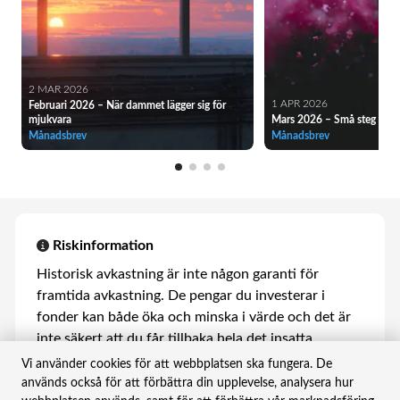
2 MAR 2026
1 APR 2026
Februari 2026 – När dammet lägger sig för
mjukvara
Mars 2026 – Små steg i rätt
Månadsbrev
Månadsbrev
Riskinformation
Historisk avkastning är inte någon garanti för
framtida avkastning. De pengar du investerar i
fonder kan både öka och minska i värde och det är
inte säkert att du får tillbaka hela det insatta
kapitalet. Faktablad, informationsbroschyrer och
Vi använder cookies för att webbplatsen ska fungera. De
fondbestämmelser för våra fonder finns att hämta
används också för att förbättra din upplevelse, analysera hur