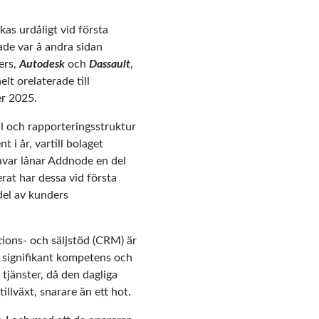
kas urdåligt vid första
ade var å andra sidan
ers,
Autodesk
och
Dassault
,
lt orelaterade till
er 2025.
ll och rapporteringsstruktur
t i år, vartill bolaget
ravar lånar Addnode en del
rat har dessa vid första
del av kunders
ons- och säljstöd (CRM) är
gt signifikant kompetens och
 tjänster, då den dagliga
llväxt, snarare än ett hot.