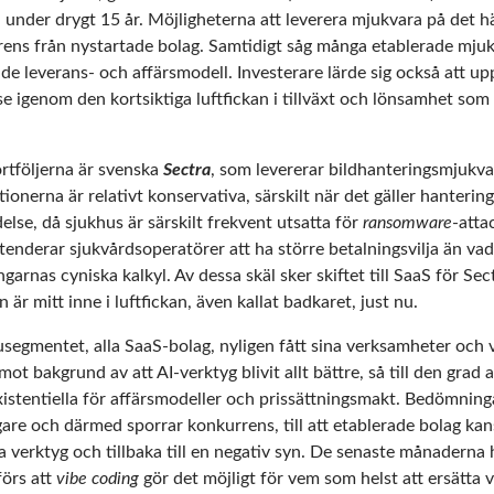
n under drygt 15 år. Möjligheterna att leverera mjukvara på det h
ens från nystartade bolag. Samtidigt såg många etablerade mjukv
de leverans- och affärsmodell. Investerare lärde sig också att up
t se igenom den kortsiktiga luftfickan i tillväxt och lönsamhet som
ortföljerna är svenska
Sectra
, som levererar bildhanteringsmjukvara
onerna är relativt konservativa, särskilt när det gäller hanterin
lse, då sjukhus är särskilt frekvent utsatta för
ransomware
-atta
enderar sjukvårdsoperatörer att ha större betalningsvilja än va
ngarnas cyniska kalkyl. Av dessa skäl sker skiftet till SaaS för S
r mitt inne i luftfickan, även kallat badkaret, just nu.
segmentet, alla SaaS-bolag, nyligen fått sina verksamheter och v
mot bakgrund av att AI-verktyg blivit allt bättre, så till den grad 
stentiella för affärsmodeller och prissättningsmakt. Bedömningar
igare och därmed sporrar konkurrens, till att etablerade bolag kans
 verktyg och tillbaka till en negativ syn. De senaste månaderna h
förs att
vibe coding
gör det möjligt för vem som helst att ersätta 