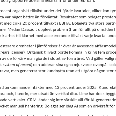
bolag rapporterade sina helårssiffror under februari.
cent organiskt tillväxt under det fjärde kvartalet, vilket kan tyc
ta var något bättre än förväntat. Resultatet som bolaget prester
t med cirka 20 procent tillväxt i EBITA. Bolagets två stora partn
stone. Medan Dassault upplevt problem (framför allt på områden he
klarhet till klarhet med accelererande tillväxt varje kvartal und
esterare orenheter i jämförelser år över år avseende affärsmode
s treårslicenser). Organisk tillväxt borde komma in kring fem procen
 av de förvärv man gjorde i slutet av förra året. Vad gäller vallg
lt
system of record
) och adderar sina egna mjukvaror ovanpå. Isole
ravar, men genererar stor kundnytta utan att utgöra någon stor 
a återkommande intäkter med 13 procent under 2025. Kundrelati
ara och, i teorin, mer utsatt än vertikal dito. Lime har dock byg
ade vertikaler. CRM länder sig inte särskilt väl för AI-genererade
ket manuell hantering. Bolaget ser idag AI som en drivkraft för ti