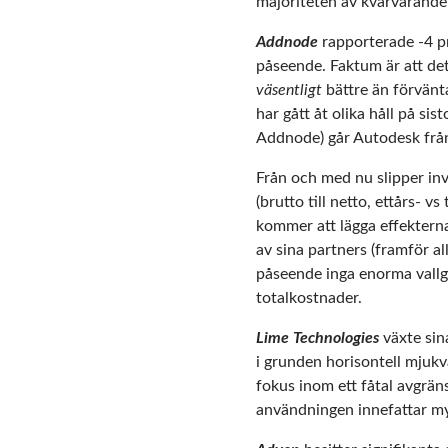
majoriteten av kvarvarande 
Addnode
rapporterade -4 pro
påseende. Faktum är att det
väsentligt
bättre än förvänta
har gått åt olika håll på si
Addnode) går Autodesk från 
Från och med nu slipper inv
(brutto till netto, ettårs- v
kommer att lägga effekterna
av sina partners (framför al
påseende inga enorma vallg
totalkostnader.
Lime Technologies
växte sin
i grunden horisontell mjukv
fokus inom ett fåtal avgräns
användningen innefattar myc