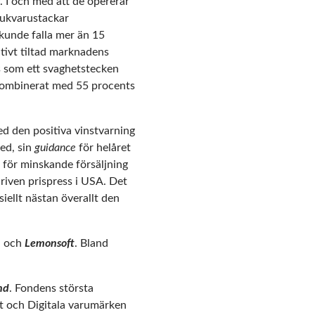
. I och med att de opererar
jukvarustackar
 kunde falla mer än 15
ativt tiltad marknadens
gs som ett svaghetstecken
t kombinerat med 55 procents
med den positiva vinstvarning
med, sin
guidance
för helåret
 för minskande försäljning
driven prispress i USA. Det
ellt nästan överallt den
a
och
Lemonsoft
. Bland
.
nd
. Fondens största
nt och Digitala varumärken