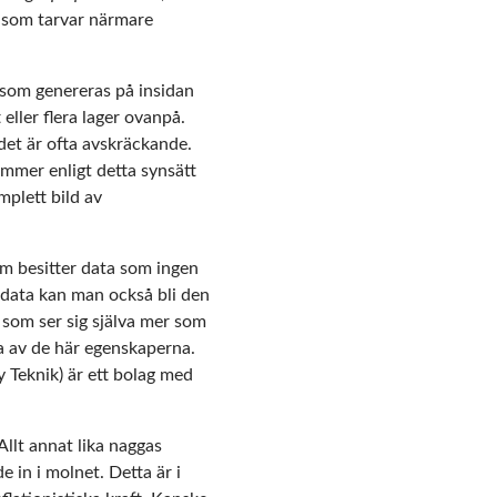
n som tarvar närmare
a som genereras på insidan
eller flera lager ovanpå.
det är ofta avskräckande.
ommer enligt detta synsätt
mplett bild av
om besitter data som ingen
a data kan man också bli den
, som ser sig själva mer som
a av de här egenskaperna.
 Teknik) är ett bolag med
Allt annat lika naggas
 in i molnet. Detta är i