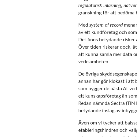
regulatorisk inlåsning
,
nätver
granskning för att bedöma 
Med
system of record
menar 
av ett kundföretag och som h
Det finns betydande risker 
Över tiden riskerar dock, å
att kunna samla mer data om
verksamheten.
De övriga skyddsegenskaper 
annan har gör klokast i att
som bygger de bästa AI-ver
ett kunskapsföretag än som 
Redan nämnda Sectra (TIN Ny
betydande inslag av inbygg
Även om vi tycker att baisse
etableringshindren och vallg