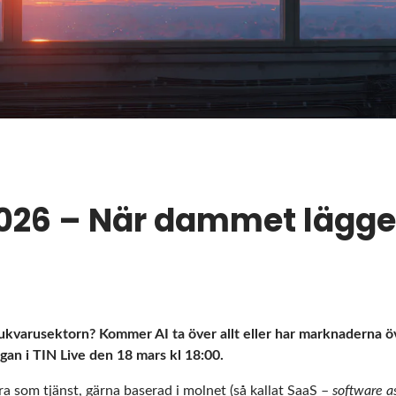
026 – När dammet lägger
ukvarusektorn? Kommer AI ta över allt eller har marknaderna ö
ågan i
TIN Live
den 18 mars kl 18:00.
ra som tjänst, gärna baserad i molnet (så kallat SaaS –
software as