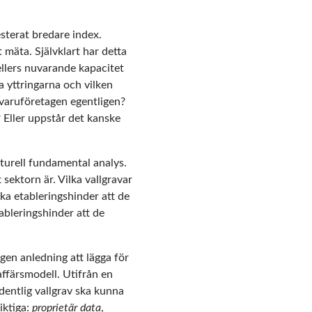
sterat bredare index.
mäta. Självklart har detta
ellers nuvarande kapacitet
a yttringarna och vilken
kvaruföretagen egentligen?
? Eller uppstår det kanske
kturell fundamental analys.
sektorn är. Vilka vallgravar
arka etableringshinder att de
ableringshinder att de
ngen anledning att lägga för
affärsmodell. Utifrån en
rdentlig vallgrav ska kunna
viktiga:
proprietär data
,