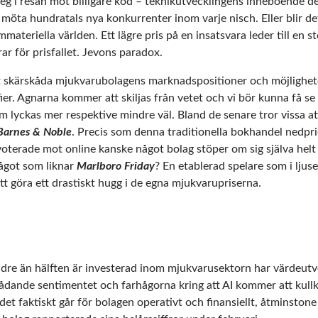
g i resan mot billigare kod – teknikutvecklingens inneboende def
ta hundratals nya konkurrenter inom varje nisch. Eller blir det s
materiella världen. Ett lägre pris på en insatsvara leder till en 
ar för prisfallet. Jevons paradox.
 skärskåda mjukvarubolagens marknadspositioner och möjligheter t
ier. Agnarna kommer att skiljas från vetet och vi bör kunna få se 
m lyckas mer respektive mindre väl. Bland de senare tror vissa at
Barnes & Noble
. Precis som denna traditionella bokhandel nedpri
oterade mot online kanske något bolag stöper om sig själva helt t
något som liknar
Marlboro Friday
? En etablerad spelare som i ljus
tt göra ett drastiskt hugg i de egna mjukvarupriserna.
mindre än hälften är investerad inom mjukvarusektorn har värdeut
ådande sentimentet och farhågorna kring att AI kommer att kullk
ur det faktiskt går för bolagen operativt och finansiellt, åtminsto