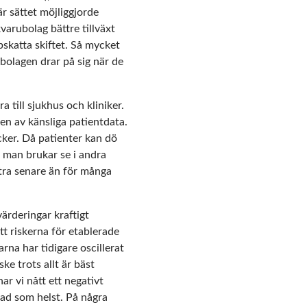
är sättet möjliggjorde
arubolag bättre tillväxt
pskatta skiftet. Så mycket
 bolagen drar på sig när de
 till sjukhus och kliniker.
gen av känsliga patientdata.
cker. Då patienter kan dö
d man brukar se i andra
ectra senare än för många
ärderingar kraftigt
att riskerna för etablerade
na har tidigare oscillerat
ke trots allt är bäst
ar vi nått ett negativt
vad som helst. På några