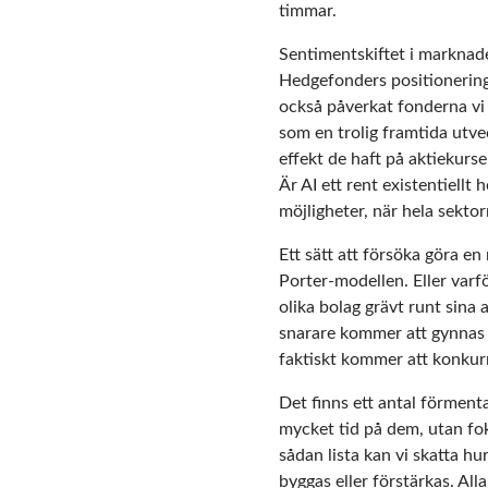
timmar.
Sentimentskiftet i marknade
Hedgefonders positionering 
också påverkat fonderna vi
som en trolig framtida utvec
effekt de haft på aktiekurs
Är AI ett rent existentiellt
möjligheter, när hela sekto
Ett sätt att försöka göra en
Porter-modellen. Eller varf
olika bolag grävt runt sina a
snarare kommer att gynnas a
faktiskt kommer att konkur
Det finns ett antal förmenta
mycket tid på dem, utan foku
sådan lista kan vi skatta hu
byggas eller förstärkas. Alla