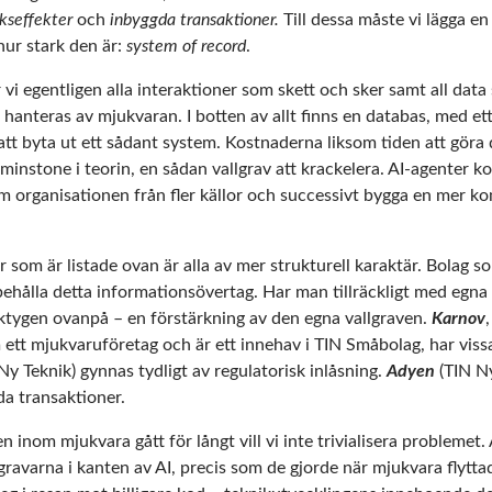
kseffekter
och
inbyggda transaktioner.
Till dessa måste vi lägga e
hur stark den är:
system of record
.
vi egentligen alla interaktioner som skett och sker samt all dat
anteras av mjukvaran. I botten av allt finns en databas, med ett 
att byta ut ett sådant system. Kostnaderna liksom tiden att göra 
tminstone i teorin, en sådan vallgrav att krackelera. AI-agenter k
 organisationen från fler källor och successivt bygga en mer ko
som är listade ovan är alla av mer strukturell karaktär. Bolag s
 behålla detta informationsövertag. Har man tillräckligt med egn
ktygen ovanpå – en förstärkning av den egna vallgraven.
Karnov
ett mjukvaruföretag och är ett innehav i TIN Småbolag, har viss
 Teknik) gynnas tydligt av regulatorisk inlåsning.
Adyen
(TIN Ny
da transaktioner.
n inom mjukvara gått för långt vill vi inte trivialisera problemet. 
ravarna i kanten av AI, precis som de gjorde när mjukvara flyttade