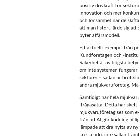
positiv drivkraft för sektor
innovation och mer konkurr
och lönsamhet när de skifta
att man i stort lärde sig at
byter affärsmodell.
Ett aktuellt exempel från p
Kundföretagen och -instituti
Säkerhet är av högsta betyde
om inte systemen fungerar t
sektorer – sådan är brottsli
andra mjukvaruföretag. Man ä
Samtidigt har hela mjukvaru
ifrågasatta. Detta har skett 
mjukvaruföretag ses som exi
från att AI gör kodning bill
lämpade att dra nytta av nya
crescendo: inte sällan fram