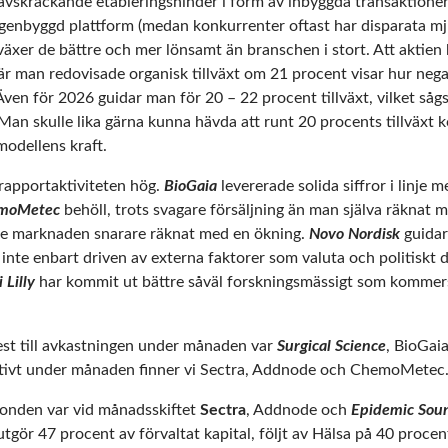
 avskräckande etableringshinder i form av inbyggda transaktioner
enbyggd plattform (medan konkurrenter oftast har disparata m
äxer de bättre och mer lönsamt än branschen i stort. Att aktien
är man redovisade organisk tillväxt om 21 procent visar hur neg
. Även för 2026 guidar man för 20 – 22 procent tillväxt, vilket så
. Man skulle lika gärna kunna hävda att runt 20 procents tillväx
modellens kraft.
rapportaktiviteten hög.
BioGaia
levererade solida siffror i linje 
moMetec
behöll, trots svagare försäljning än man själva räknat 
ade marknaden snarare räknat med en ökning.
Novo Nordisk
guidar
inte enbart driven av externa faktorer som valuta och politiskt 
i Lilly
har kommit ut bättre såväl forskningsmässigt som kommersi
st till avkastningen under månaden var
Surgical Science
, BioGai
tivt under månaden finner vi Sectra, Addnode och ChemoMetec
 fonden var vid månadsskiftet
Sectra
, Addnode och
Epidemic Sou
gör 47 procent av förvaltat kapital, följt av Hälsa på 40 proce