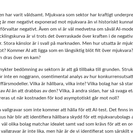
n har varit våldsamt. Mjukvara som sektor har kraftigt underpre
är mer negativt exponerad mot mjukvara än vi historiskt kunnat 
 förvaltar negativt. Även om vi är väl medvetna om såväl AI-mod
klingskurva är vi trots det överraskade över kraften i de negativ
er. Stora känslor är i svall på marknaden. Men hur utsatta är mju
 hot? Kommer AI att ligga som en långsiktig blöt filt över mjukvara
rn dras över en kam?
 nykter bedömning av sektorn är att gå tillbaka till grunden. Stru
ör inte en noggrann, osentimental analys av hur konkurrensutsatt 
ffärsmodeller. Vilka är hållbara, vilka inte? Vilka bolag har så st
v AI än att drabbas av den? Vilka, å andra sidan, har så svaga et
reras ut när kostnaden för kod asymptotiskt går mot noll?
 vallgravar som inte kommer att hålla för ett AI-test. Det finns i
s här blir att identifiera hållbara skydd för ett mjukvarubolags 
r väl olika bolag matchar idealet samt vad som krävs för att en o
 vallgravar är inte lika, men här är de vi identifierat som särskilt 