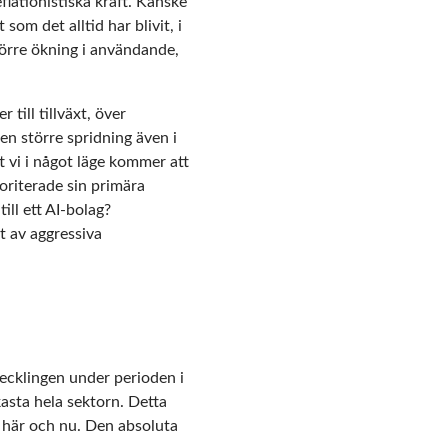
lationistiska kraft. Kanske
om det alltid har blivit, i
större ökning i användande,
ill tillväxt, över
en större spridning även i
t vi i något läge kommer att
oriterade sin primära
ill ett AI-bolag?
et av aggressiva
vecklingen under perioden i
asta hela sektorn. Detta
ne här och nu. Den absoluta