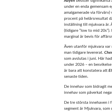
Adyen
besitter signifikanta
under en enda gemensam eg
amalgamerade via förvärv) v
procent på helårsresultat d
inställning till mjukvara är
(tidigare ”low to mid 20s”)
marginal är bevis för affärs
Även utanför mjukvara var 
man tidigare levererat.
Che
som avslutas i juni. Här h
under 2026 – en besvikelse 
är bara att konstatera att
El
senaste tiden.
De innehav som bidragit me
innehav som påverkat nega
De tre största innehaven i
segment är Mjukvara, som ut