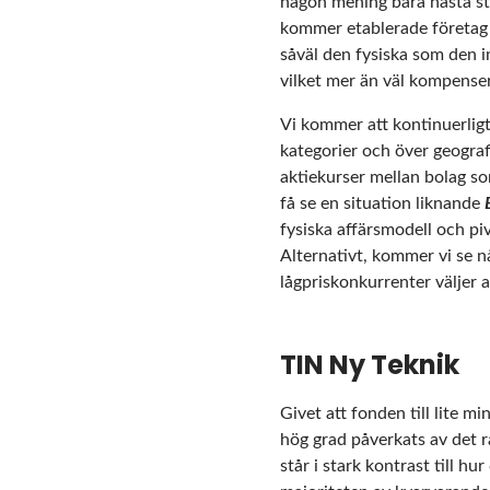
någon mening bara nästa ste
kommer etablerade företag mö
såväl den fysiska som den im
vilket mer än väl kompenser
Vi kommer att kontinuerligt
kategorier och över geograf
aktiekurser mellan bolag so
få se en situation liknande
fysiska affärsmodell och piv
Alternativt, kommer vi se 
lågpriskonkurrenter väljer a
TIN Ny Teknik
Givet att fonden till lite 
hög grad påverkats av det r
står i stark kontrast till h