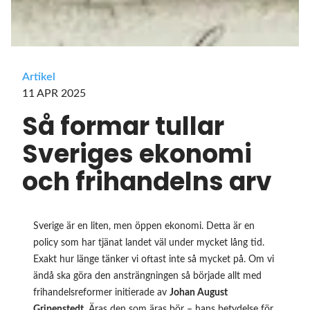
Artikel
11 APR 2025
Så formar tullar
Sveriges ekonomi
och frihandelns arv
Sverige är en liten, men öppen ekonomi. Detta är en
policy som har tjänat landet väl under mycket lång tid.
Exakt hur länge tänker vi oftast inte så mycket på. Om vi
ändå ska göra den ansträngningen så började allt med
frihandelsreformer initierade av
Johan August
Gripenstedt
. Äras den som äras bör – hans betydelse för