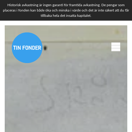
Historisk avkastning är ingen garanti för framtida avkastning. De pengar som
placeras i fonden kan både öka och minska i värde och det är inte säkert att du får
tillbaka hela det insatta kapitalet.