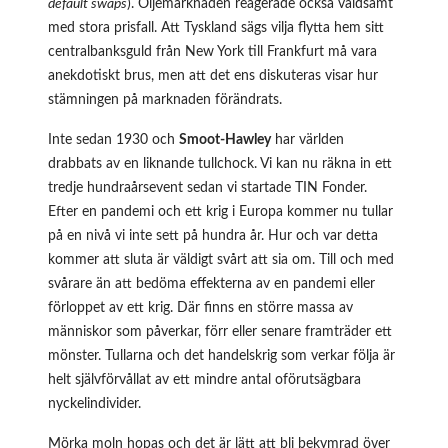
default swaps
). Oljemarknaden reagerade också våldsamt
med stora prisfall. Att Tyskland sägs vilja flytta hem sitt
centralbanksguld från New York till Frankfurt må vara
anekdotiskt brus, men att det ens diskuteras visar hur
stämningen på marknaden förändrats.
Inte sedan 1930 och
Smoot-Hawley
har världen
drabbats av en liknande tullchock. Vi kan nu räkna in ett
tredje hundraårsevent sedan vi startade TIN Fonder.
Efter en pandemi och ett krig i Europa kommer nu tullar
på en nivå vi inte sett på hundra år. Hur och var detta
kommer att sluta är väldigt svårt att sia om. Till och med
svårare än att bedöma effekterna av en pandemi eller
förloppet av ett krig. Där finns en större massa av
människor som påverkar, förr eller senare framträder ett
mönster. Tullarna och det handelskrig som verkar följa är
helt självförvållat av ett mindre antal oförutsägbara
nyckelindivider.
Mörka moln hopas och det är lätt att bli bekymrad över