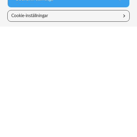
Relaterade artiklar
Cookie-inställningar
2 MAR 2026
1 APR 2026
Februari 2026 – När dammet lägger sig för
mjukvara
Mars 2026 – Små steg i rätt
Månadsbrev
Månadsbrev