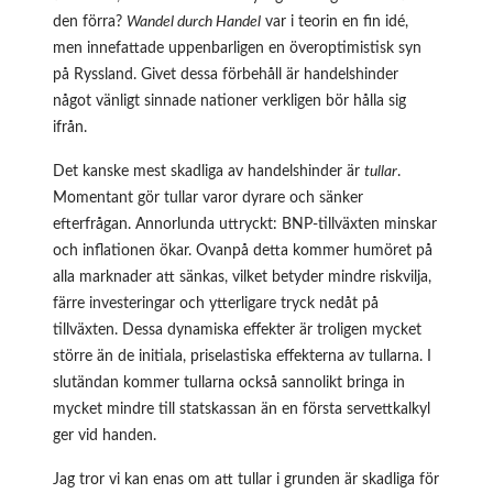
den förra?
Wandel durch Handel
var i teorin en fin idé,
men innefattade uppenbarligen en överoptimistisk syn
på Ryssland. Givet dessa förbehåll är handelshinder
något vänligt sinnade nationer verkligen bör hålla sig
ifrån.
Det kanske mest skadliga av handelshinder är
tullar
.
Momentant gör tullar varor dyrare och sänker
efterfrågan. Annorlunda uttryckt: BNP-tillväxten minskar
och inflationen ökar. Ovanpå detta kommer humöret på
alla marknader att sänkas, vilket betyder mindre riskvilja,
färre investeringar och ytterligare tryck nedåt på
tillväxten. Dessa dynamiska effekter är troligen mycket
större än de initiala, priselastiska effekterna av tullarna. I
slutändan kommer tullarna också sannolikt bringa in
mycket mindre till statskassan än en första servettkalkyl
ger vid handen.
Jag tror vi kan enas om att tullar i grunden är skadliga för