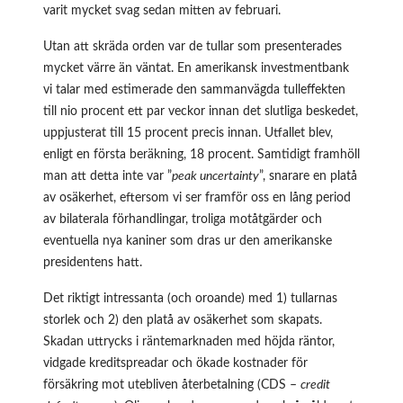
varit mycket svag sedan mitten av februari.
Utan att skräda orden var de tullar som presenterades
mycket värre än väntat. En amerikansk investmentbank
vi talar med estimerade den sammanvägda tulleffekten
till nio procent ett par veckor innan det slutliga beskedet,
uppjusterat till 15 procent precis innan. Utfallet blev,
enligt en första beräkning, 18 procent. Samtidigt framhöll
man att detta inte var ”
peak uncertainty
”, snarare en platå
av osäkerhet, eftersom vi ser framför oss en lång period
av bilaterala förhandlingar, troliga motåtgärder och
eventuella nya kaniner som dras ur den amerikanske
presidentens hatt.
Det riktigt intressanta (och oroande) med 1) tullarnas
storlek och 2) den platå av osäkerhet som skapats.
Skadan uttrycks i räntemarknaden med höjda räntor,
vidgade kreditspreadar och ökade kostnader för
försäkring mot utebliven återbetalning (CDS –
credit