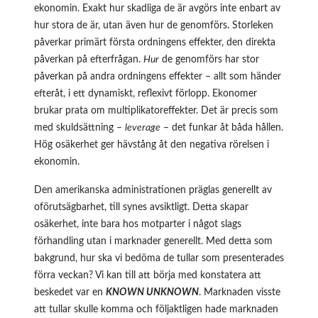
ekonomin. Exakt hur skadliga de är avgörs inte enbart av
hur stora de är, utan även hur de genomförs. Storleken
påverkar primärt första ordningens effekter, den direkta
påverkan på efterfrågan.
Hur
de genomförs har stor
påverkan på andra ordningens effekter – allt som händer
efteråt, i ett dynamiskt, reflexivt förlopp. Ekonomer
brukar prata om multiplikatoreffekter. Det är precis som
med skuldsättning –
leverage
– det funkar åt båda hållen.
Hög osäkerhet ger hävstång åt den negativa rörelsen i
ekonomin.
Den amerikanska administrationen präglas generellt av
oförutsägbarhet, till synes avsiktligt. Detta skapar
osäkerhet, inte bara hos motparter i något slags
förhandling utan i marknader generellt. Med detta som
bakgrund, hur ska vi bedöma de tullar som presenterades
förra veckan? Vi kan till att börja med konstatera att
beskedet var en
KNOWN UNKNOWN
. Marknaden visste
att tullar skulle komma och följaktligen hade marknaden