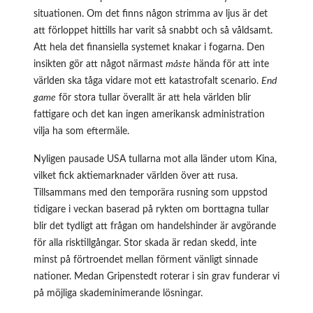
situationen. Om det finns någon strimma av ljus är det
att förloppet hittills har varit så snabbt och så våldsamt.
Att hela det finansiella systemet knakar i fogarna. Den
insikten gör att något närmast
måste
hända för att inte
världen ska tåga vidare mot ett katastrofalt scenario.
End
game
för stora tullar överallt är att hela världen blir
fattigare och det kan ingen amerikansk administration
vilja ha som eftermäle.
Nyligen pausade USA tullarna mot alla länder utom Kina,
vilket fick aktiemarknader världen över att rusa.
Tillsammans med den temporära rusning som uppstod
tidigare i veckan baserad på rykten om borttagna tullar
blir det tydligt att frågan om handelshinder är avgörande
för alla risktillgångar. Stor skada är redan skedd, inte
minst på förtroendet mellan förment vänligt sinnade
nationer. Medan Gripenstedt roterar i sin grav funderar vi
på möjliga skademinimerande lösningar.