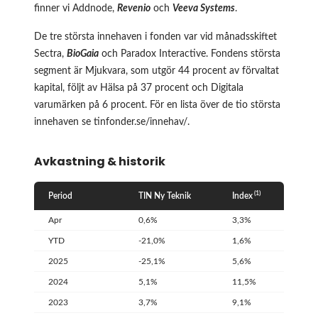
finner vi Addnode,
Revenio
och
Veeva Systems
.
De tre största innehaven i fonden var vid månadsskiftet
Sectra,
BioGaia
och Paradox Interactive. Fondens största
segment är Mjukvara, som utgör 44 procent av förvaltat
kapital, följt av Hälsa på 37 procent och Digitala
varumärken på 6 procent. För en lista över de tio största
innehaven se
tinfonder.se/innehav/
.
Avkastning & historik
(1)
Period
TIN Ny Teknik
Index
Apr
0,6%
3,3%
YTD
-21,0%
1,6%
2025
-25,1%
5,6%
2024
5,1%
11,5%
2023
3,7%
9,1%