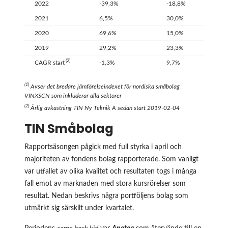
2022
-39,3%
-18,8%
2021
6,5%
30,0%
2020
69,6%
15,0%
2019
29,2%
23,3%
(2)
CAGR start
-1,3%
9,7%
(
1
)
Avser det bredare jämförelseindexet för nordiska småbolag
VINXSCN som inkluderar alla sektorer
(
2
)
Årlig avkastning TIN Ny Teknik A sedan start 2019-02-04
TIN Småbolag
Rapportsäsongen pågick med full styrka i april och
majoriteten av fondens bolag rapporterade. Som vanligt
var utfallet av olika kvalitet och resultaten togs i många
fall emot av marknaden med stora kursrörelser som
resultat. Nedan beskrivs några portföljens bolag som
utmärkt sig särskilt under kvartalet.