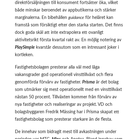
direktförsäljningen till konsument fortsätter öka, vilket
både minskar beroendet av appbutikerna och stärker
marginalerna. En bibehållen
guidance
för helåret kan
framstå som försiktigt efter den starka starten. Det finns
dock goda skäl att inte extrapolera ett ovanligt
aktivitetsrikt första kvartal rakt av. En möjlig notering av
PlaySimple
kvarstår dessutom som en intressant joker i
kortleken.
Fastighetsbolagen presterar alla väl med låga
vakansgrader god operationell vinsttillväxt och flera
genomförda förvärv av fastigheter.
Prisma
är det bolag
som utmärker sig mest operationellt med en vinsttillväxt
nästan 50 procent. Tillväxten kommer från förvärv av
nya fastigheter och realiseringar av projekt. VD och
bolagsbyggaren Fredrik Mässing har i Prisma skapat ett
fastighetsbolag som presterar starkare än de flesta.
De innehav som bidragit mest till avkastningen under