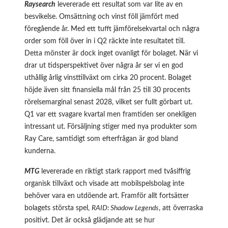
Raysearch
levererade ett resultat som var lite av en
besvikelse. Omsättning och vinst föll jämfört med
föregående år. Med ett tufft jämförelsekvartal och några
order som föll över in i Q2 räckte inte resultatet till.
Detta mönster är dock inget ovanligt för bolaget. När vi
drar ut tidsperspektivet över några år ser vi en god
uthållig årlig vinsttillväxt om cirka 20 procent. Bolaget
höjde även sitt finansiella mål från 25 till 30 procents
rörelsemarginal senast 2028, vilket ser fullt görbart ut.
Q1 var ett svagare kvartal men framtiden ser onekligen
intressant ut. Försäljning stiger med nya produkter som
Ray Care, samtidigt som efterfrågan är god bland
kunderna.
MTG
levererade en riktigt stark rapport med tvåsiffrig
organisk tillväxt och visade att mobilspelsbolag inte
behöver vara en utdöende art. Framför allt fortsätter
bolagets största spel,
RAID: Shadow Legends
, att överraska
positivt. Det är också glädjande att se hur