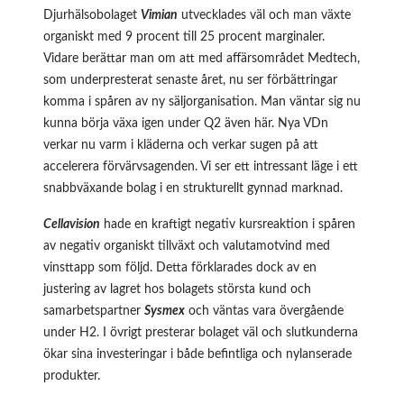
Djurhälsobolaget
Vimian
utvecklades väl och man växte
organiskt med 9 procent till 25 procent marginaler.
Vidare berättar man om att med affärsområdet Medtech,
som underpresterat senaste året, nu ser förbättringar
komma i spåren av ny säljorganisation. Man väntar sig nu
kunna börja växa igen under Q2 även här. Nya VDn
verkar nu varm i kläderna och verkar sugen på att
accelerera förvärvsagenden. Vi ser ett intressant läge i ett
snabbväxande bolag i en strukturellt gynnad marknad.
Cellavision
hade en kraftigt negativ kursreaktion i spåren
av negativ organiskt tillväxt och valutamotvind med
vinsttapp som följd. Detta förklarades dock av en
justering av lagret hos bolagets största kund och
samarbetspartner
Sysmex
och väntas vara övergående
under H2. I övrigt presterar bolaget väl och slutkunderna
ökar sina investeringar i både befintliga och nylanserade
produkter.