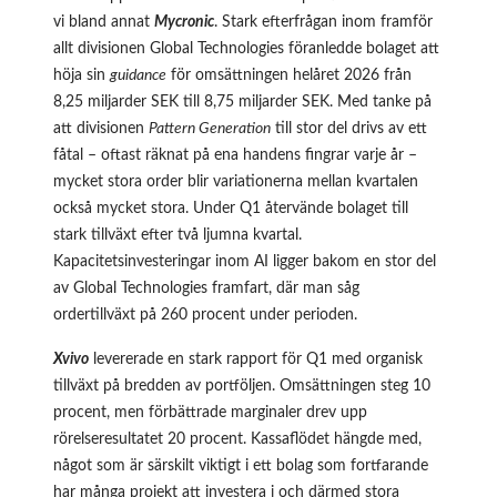
vi bland annat
Mycronic
. Stark efterfrågan inom framför
allt divisionen Global Technologies föranledde bolaget att
höja sin
guidance
för omsättningen helåret 2026 från
8,25 miljarder SEK till 8,75 miljarder SEK. Med tanke på
att divisionen
Pattern Generation
till stor del drivs av ett
fåtal – oftast räknat på ena handens fingrar varje år –
mycket stora order blir variationerna mellan kvartalen
också mycket stora. Under Q1 återvände bolaget till
stark tillväxt efter två ljumna kvartal.
Kapacitetsinvesteringar inom AI ligger bakom en stor del
av Global Technologies framfart, där man såg
ordertillväxt på 260 procent under perioden.
Xvivo
levererade en stark rapport för Q1 med organisk
tillväxt på bredden av portföljen. Omsättningen steg 10
procent, men förbättrade marginaler drev upp
rörelseresultatet 20 procent. Kassaflödet hängde med,
något som är särskilt viktigt i ett bolag som fortfarande
har många projekt att investera i och därmed stora