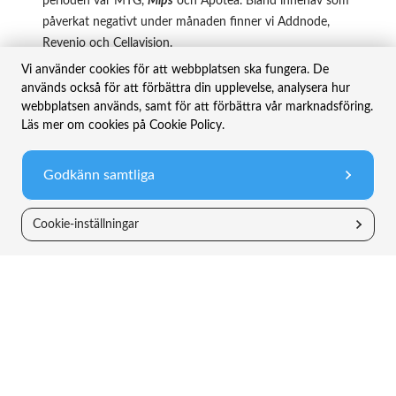
perioden var MTG,
Mips
och Apotea. Bland innehav som
påverkat negativt under månaden finner vi Addnode,
Revenio och Cellavision.
Vi använder cookies för att webbplatsen ska fungera. De
De tre största innehaven i fonden var vid månadsskiftet
används också för att förbättra din upplevelse, analysera hur
Raysearch
,
Vimian och
Dynavox
. Fondens största
webbplatsen används, samt för att förbättra vår marknadsföring.
segment är Hälsa, som utgör 22 procent av förvaltat
Läs mer om cookies på Cookie Policy.
kapital, följt av Industribolag på 15 procent och
Fastigheter på 14 procent. För en lista över de tio största
Godkänn samtliga
innehaven se
tinfonder.se/innehav-tsm/
.
Cookie-inställningar
Avkastning & historik
(1)
Period
TIN Småbolag
Index
Apr
2,7%
4,7%
YTD
-13,0%
-3,3%
(2)
2025
0,1%
0,6%