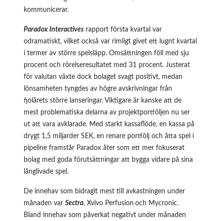
kommunicerar.
Paradox Interactives
rapport första kvartal var
odramatiskt, vilket också var rimligt givet ett lugnt kvartal
i termer av större spelsläpp. Omsättningen föll med sju
procent och rörelseresultatet med 31 procent. Justerat
för valutan växte dock bolaget svagt positivt, medan
lönsamheten tyngdes av högre avskrivningar från
fjolårets större lanseringar. Viktigare är kanske att de
mest problematiska delarna av projektportföljen nu ser
ut att vara avklarade. Med starkt kassaflöde, en kassa på
drygt 1,5 miljarder SEK, en renare portfölj och åtta spel i
pipeline framstår Paradox åter som ett mer fokuserat
bolag med goda förutsättningar att bygga vidare på sina
långlivade spel.
De innehav som bidragit mest till avkastningen under
månaden var
Sectra
, Xvivo Perfusion
och Mycronic.
Bland innehav som påverkat negativt under månaden