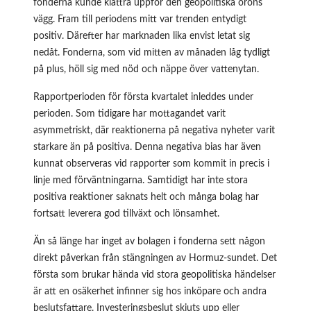
fonderna kunde klättra uppför den geopolitiska orons
vägg. Fram till periodens mitt var trenden entydigt
positiv. Därefter har marknaden lika envist letat sig
nedåt. Fonderna, som vid mitten av månaden låg tydligt
på plus, höll sig med nöd och näppe över vattenytan.
Rapportperioden för första kvartalet inleddes under
perioden. Som tidigare har mottagandet varit
asymmetriskt, där reaktionerna på negativa nyheter varit
starkare än på positiva. Denna negativa bias har även
kunnat observeras vid rapporter som kommit in precis i
linje med förväntningarna. Samtidigt har inte stora
positiva reaktioner saknats helt och många bolag har
fortsatt leverera god tillväxt och lönsamhet.
Än så länge har inget av bolagen i fonderna sett någon
direkt påverkan från stängningen av Hormuz-sundet. Det
första som brukar hända vid stora geopolitiska händelser
är att en osäkerhet infinner sig hos inköpare och andra
beslutsfattare. Investeringsbeslut skjuts upp eller