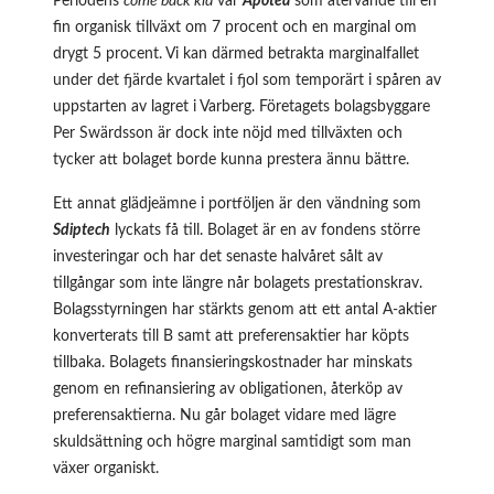
Periodens
come back kid
var
Apotea
som återvände till en
fin organisk tillväxt om 7 procent och en marginal om
drygt 5 procent. Vi kan därmed betrakta marginalfallet
under det fjärde kvartalet i fjol som temporärt i spåren av
uppstarten av lagret i Varberg. Företagets bolagsbyggare
Per Swärdsson är dock inte nöjd med tillväxten och
tycker att bolaget borde kunna prestera ännu bättre.
Ett annat glädjeämne i portföljen är den vändning som
Sdiptech
lyckats få till. Bolaget är en av fondens större
investeringar och har det senaste halvåret sålt av
tillgångar som inte längre når bolagets prestationskrav.
Bolagsstyrningen har stärkts genom att ett antal A-aktier
konverterats till B samt att preferensaktier har köpts
tillbaka. Bolagets finansieringskostnader har minskats
genom en refinansiering av obligationen, återköp av
preferensaktierna. Nu går bolaget vidare med lägre
skuldsättning och högre marginal samtidigt som man
växer organiskt.