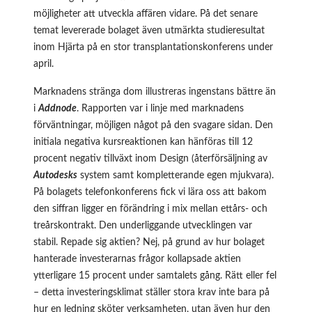
möjligheter att utveckla affären vidare. På det senare
temat levererade bolaget även utmärkta studieresultat
inom Hjärta på en stor transplantationskonferens under
april.
Marknadens stränga dom illustreras ingenstans bättre än
i
Addnode
. Rapporten var i linje med marknadens
förväntningar, möjligen något på den svagare sidan. Den
initiala negativa kursreaktionen kan hänföras till 12
procent negativ tillväxt inom Design (återförsäljning av
Autodesks
system samt kompletterande egen mjukvara).
På bolagets telefonkonferens fick vi lära oss att bakom
den siffran ligger en förändring i mix mellan ettårs- och
treårskontrakt. Den underliggande utvecklingen var
stabil. Repade sig aktien? Nej, på grund av hur bolaget
hanterade investerarnas frågor kollapsade aktien
ytterligare 15 procent under samtalets gång. Rätt eller fel
– detta investeringsklimat ställer stora krav inte bara på
hur en ledning sköter verksamheten, utan även hur den