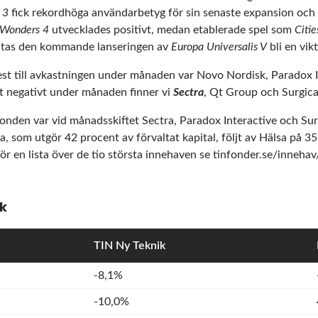
 3
fick rekordhöga användarbetyg för sin senaste expansion och n
 Wonders 4
utvecklades positivt, medan etablerade spel som
Citie
äntas den kommande lanseringen av
Europa Universalis V
bli en vik
st till avkastningen under månaden var Novo Nordisk, Paradox 
t negativt under månaden finner vi
Sectra
, Qt Group och Surgica
fonden var vid månadsskiftet Sectra,
Paradox Interactive och Sur
, som utgör 42 procent av förvaltat kapital, följt av Hälsa på 35
r en lista över de tio största innehaven se
tinfonder.se/innehav
ik
TIN Ny Teknik
-8,1%
-10,0%