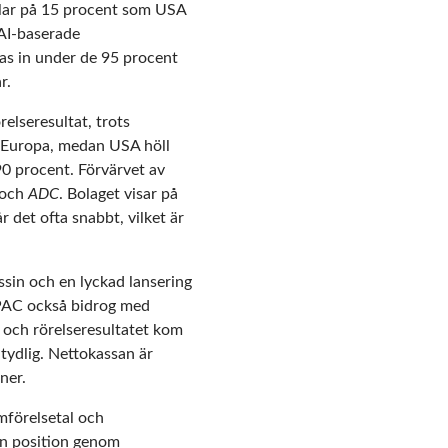
ullar på 15 procent som USA
AI-baserade
ras in under de 95 procent
r.
elseresultat, trots
ch Europa, medan USA höll
90 procent. Förvärvet av
 och
ADC
. Bolaget visar på
 det ofta snabbt, vilket är
sin och en lyckad lansering
APAC också bidrog med
, och rörelseresultatet kom
 tydlig. Nettokassan är
ner.
mförelsetal och
in position genom