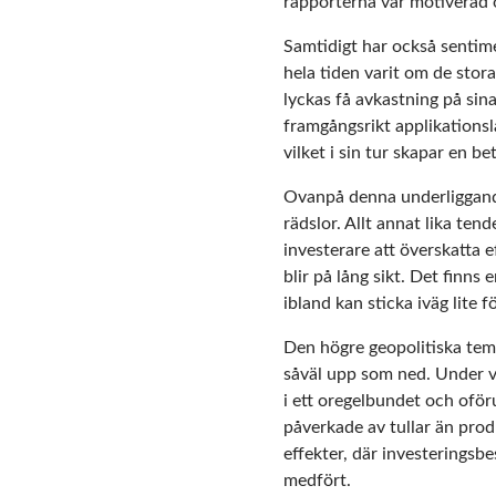
rapporterna var motiverad o
Samtidigt har också sentime
hela tiden varit om de stor
lyckas få avkastning på sina
framgångsrikt applikationsl
vilket i sin tur skapar en be
Ovanpå denna underliggande
rädslor. Allt annat lika ten
investerare att överskatta
blir på lång sikt. Det finns
ibland kan sticka iväg lite fö
Den högre geopolitiska tempe
såväl upp som ned. Under vå
i ett oregelbundet och oför
påverkade av tullar än prod
effekter, där investeringsbe
medfört.