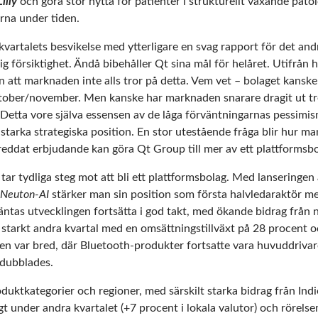
Lilly
och göra stor nytta för patienter i strukturellt växande pato
rna under tiden.
kvartalets besvikelse med ytterligare en svag rapport för det and
g försiktighet. Ändå bibehåller Qt sina mål för helåret. Utifrån 
en att marknaden inte alls tror på detta. Vem vet – bolaget kanske
oktober/november. Men kanske har marknaden snarare dragit ut tr
? Detta vore själva essensen av de låga förväntningarnas pessimism.
starka strategiska position. En stor utestående fråga blir hur ma
eddat erbjudande kan göra Qt Group till mer av ett plattformsbo
tar tydliga steg mot att bli ett plattformsbolag. Med lanseringen
Neuton-AI
stärker man sin position som första halvledaraktör med
ntas utvecklingen fortsätta i god takt, med ökande bidrag från 
 starkt andra kvartal med en omsättningstillväxt på 28 procent 
äxten var bred, där Bluetooth-produkter fortsatte vara huvuddriva
rdubblades.
oduktkategorier och regioner, med särskilt starka bidrag från Ind
 under andra kvartalet (+7 procent i lokala valutor) och rörelsem