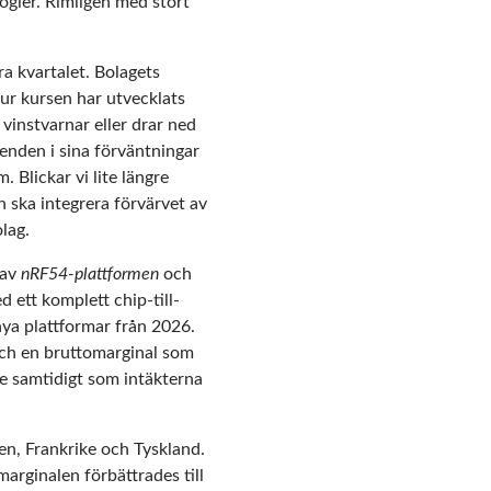
logier. Rimligen med stort
ra kvartalet. Bolagets
hur kursen har utvecklats
 vinstvarnar eller drar ned
enden i sina förväntningar
 Blickar vi lite längre
n ska integrera förvärvet av
lag.
 av
nRF54-plattformen
och
 ett komplett chip-till-
nya plattformar från 2026.
och en bruttomarginal som
re samtidigt som intäkterna
ien, Frankrike och Tyskland.
arginalen förbättrades till