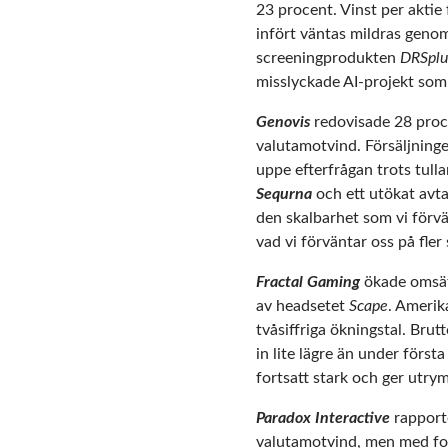
23 procent. Vinst per aktie
infört väntas mildras geno
screeningprodukten
DRSplu
misslyckade AI-projekt som
Genovis
redovisade 28 proce
valutamotvind. Försäljninge
uppe efterfrågan trots tull
Sequrna
och ett utökat avt
den skalbarhet som vi förvä
vad vi förväntar oss på fler 
Fractal Gaming
ökade omsätt
av headsetet
Scape
. Amerik
tvåsiffriga ökningstal. Bru
in lite lägre än under först
fortsatt stark och ger utry
Paradox Interactive
rapporte
valutamotvind, men med fort