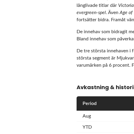
långlivade titlar där
Victoria
evergreen-spel
. Även
Age of
fortsätter bidra. Framåt v
De innehav som bidragit me
Bland innehav som påverka
De tre största innehaven i 
största segment är Mjukvara
varumärken på 6 procent. Fö
Avkastning & histor
Period
Aug
YTD