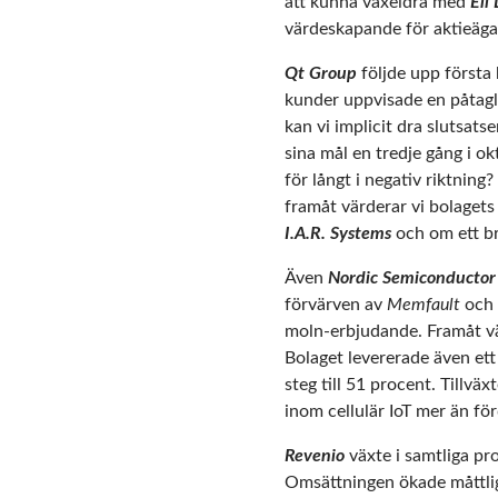
att kunna växeldra med
Eli 
värdeskapande för aktieäga
Qt Group
följde upp första 
kunder uppvisade en påtagli
kan vi implicit dra slutsats
sina mål en tredje gång i 
för långt i negativ riktning
framåt värderar vi bolagets 
I.A.R. Systems
och om ett br
Även
Nordic Semiconductor
förvärven av
Memfault
och
moln-erbjudande. Framåt vä
Bolaget levererade även ett
steg till 51 procent. Tillv
inom cellulär IoT mer än fö
Revenio
växte i samtliga pr
Omsättningen ökade måttligt