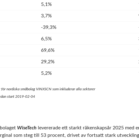
5,1%
3,7%
-39,3%
6,5%
69,6%
29,2%
5,2%
t för nordiska småbolag VINXSCN som inkluderar alla sektorer
sedan start 2019-02-04
bolaget
WiseTech
levererade ett starkt räkenskapsår 2025 med en
nal som steg till 53 procent, drivet av fortsatt stark utveckling