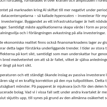
ch förståelig, förvånades vi över kraften och amplituden i rörel
ntet på marknaden kring AI skiftat till mer negativt under perio
a datacenterspelarna – så kallade
hyperscalers
– investerar för m
 investeringar. Byggandet av ett infrastrukturlager är helt nödvä
ager. Samtidigt måste applikationerna skapa värde i form av prod
talningsvilja och i förlängningen avkastning på alla investeringar.
 ekonomiska realitet finns också finansmarknadens lager av gis
derar detta lager förstärka underliggande trender. I tider av stora
 effekterna på kort sikt, samtidigt som man underskattar hur ge
 en bred medvetenhet om att så är fallet, vilket är själva anledning
r långt på kort sikt.
raturen och ett ständigt ökande inslag av passiva investerare lede
ren såg vi en kraftig korrektion på den nya tullpolitiken. Dett
utsägbart mönster. På papperet är mjukvara (och för den delen h
ucerade bolag. Vad vi i vissa fall sett under andra kvartalet är m
slut skjutits upp, till synes på grund av den allmänna osäkerhet 