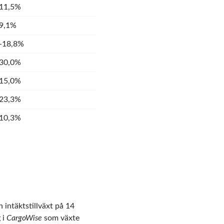
11,5%
9,1%
-18,8%
30,0%
15,0%
23,3%
10,3%
 intäktstillväxt på 14
 i
CargoWise
som växte