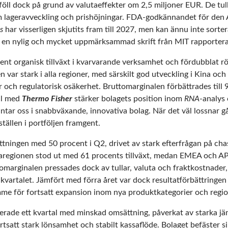
 föll dock på grund av valutaeffekter om 2,5 miljoner EUR. De t
m lageravveckling och prishöjningar. FDA-godkännandet för den 
s
har visserligen skjutits fram till 2027, men kan ännu inte sorte
 en nylig och mycket uppmärksammad skrift från MIT rapportera
nt organisk tillväxt i kvarvarande verksamhet och fördubblat rör
n var stark i alla regioner, med särskilt god utveckling i Kina o
ar och regulatorisk osäkerhet. Bruttomarginalen förbättrades till 
al med
Thermo Fisher
stärker bolagets position inom
RNA
-analys
ntar oss i snabbväxande, innovativa bolag. När det väl lossnar går
ställen i portföljen framgent.
ningen med 50 procent i Q2, drivet av stark efterfrågan på chas
aregionen stod ut med 61 procents tillväxt, medan EMEA och 
ttomarginalen pressades dock av tullar, valuta och fraktkostnader
a kvartalet. Jämfört med förra året var dock resultatförbättringen
mme för fortsatt expansion inom nya produktkategorier och regio
rade ett kvartal med minskad omsättning, påverkat av starka jä
satt stark lönsamhet och stabilt kassaflöde. Bolaget befäster s