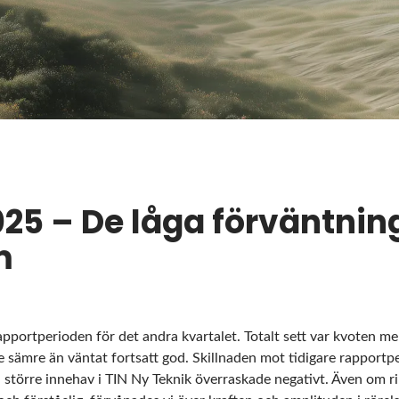
025 – De låga förväntni
m
pportperioden för det andra kvartalet. Totalt sett var kvoten me
e sämre än väntat fortsatt god. Skillnaden mot tidigare rapportp
al större innehav i TIN Ny Teknik överraskade negativt. Även om r