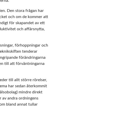
serna.
den. Den stora frågan har
ycket och om de kommer att
ndigt för skapandet av ett
uktivitet och affärsnytta,
sningar, förhoppningar och
 teknikskiften tenderar
nomgripande förändringarna
en till att förväntningarna
r till allt större rörelser,
a tema har sedan återkommit
älsobolag) mindre direkt
er av andra ordningens
som bland annat tullar