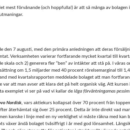
t mest förvånande (och hoppfulla!) är att så många av bolagen i 
 utmaningar.
e den 7 augusti, med den primära anledningen att deras försälj
tat. Verksamheten varierar fortfarande mycket kvartal till kvarta
 skala och 2) generera fler ”ben” av intäkter att stå på. I våras
ättning om 1,5 miljarder med 40 procent rörelsemarginal till 1,4
and med kvartalsrapporten meddelade bolaget att man fortfarand
de var att man avser att klara det på helt organisk väg. Att kursen
sta exemplet vi ser på vad vi kallar de
låga förväntningarnas pessi
vo Nordisk
, vars aktiekurs kollapsat över 70 procent från toppe
efter återhämtat sig över 25 procent. Detta är inte direkt vad ma
 men kanske i linje med en ny verklighet vi måste räkna med kan 
ots växer ändå bolaget tvåsiffrigt i år med god lönsamhet. Långsi