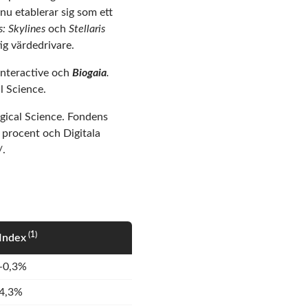
u etablerar sig som ett
s: Skylines
och
Stellaris
tig värdedrivare.
Interactive och
Biogaia
.
l Science.
gical Science. Fondens
 procent och Digitala
/
.
(1)
Index
-0,3%
4,3%