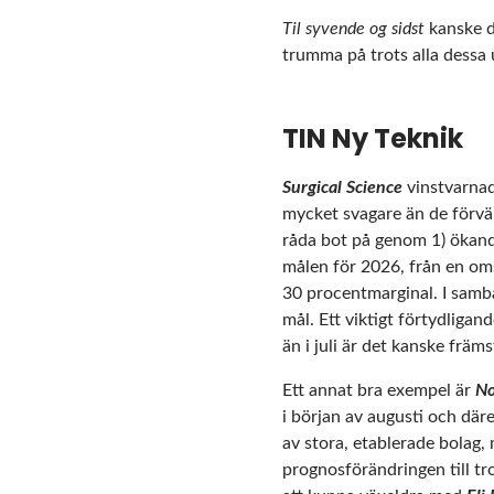
Til syvende og sidst
kanske de
trumma på trots alla dessa
TIN Ny Teknik
Surgical Science
vinstvarnad
mycket svagare än de förvän
råda bot på genom 1) ökande
målen för 2026, från en oms
30 procentmarginal. I samb
mål. Ett viktigt förtydligan
än i juli är det kanske främ
Ett annat bra exempel är
No
i början av augusti och där
av stora, etablerade bolag,
prognosförändringen till tr