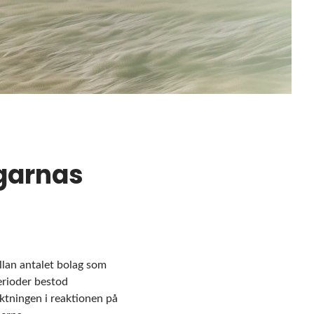
ngarnas
llan antalet bolag som
erioder bestod
iktningen i reaktionen på