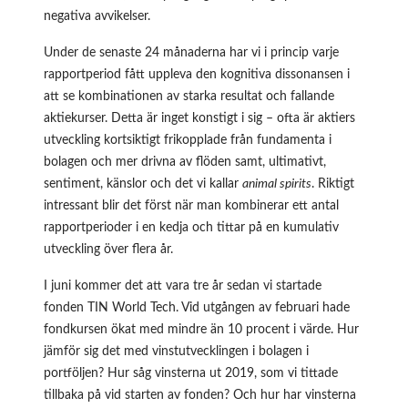
negativa avvikelser.
Under de senaste 24 månaderna har vi i princip varje
rapportperiod fått uppleva den kognitiva dissonansen i
att se kombinationen av starka resultat och fallande
aktiekurser. Detta är inget konstigt i sig – ofta är aktiers
utveckling kortsiktigt frikopplade från fundamenta i
bolagen och mer drivna av flöden samt, ultimativt,
sentiment, känslor och det vi kallar
animal spirits
. Riktigt
intressant blir det först när man kombinerar ett antal
rapportperioder i en kedja och tittar på en kumulativ
utveckling över flera år.
I juni kommer det att vara tre år sedan vi startade
fonden TIN World Tech. Vid utgången av februari hade
fondkursen ökat med mindre än 10 procent i värde. Hur
jämför sig det med vinstutvecklingen i bolagen i
portföljen? Hur såg vinsterna ut 2019, som vi tittade
tillbaka på vid starten av fonden? Och hur har vinsterna