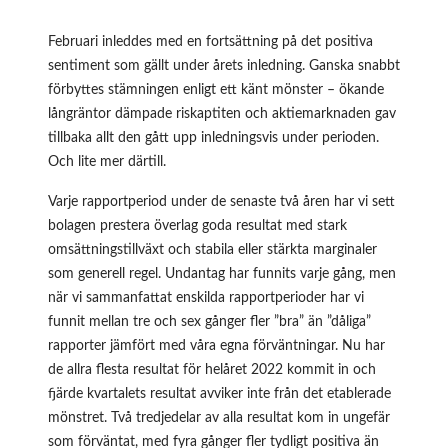
Februari inleddes med en fortsättning på det positiva
sentiment som gällt under årets inledning. Ganska snabbt
förbyttes stämningen enligt ett känt mönster – ökande
långräntor dämpade riskaptiten och aktiemarknaden gav
tillbaka allt den gått upp inledningsvis under perioden.
Och lite mer därtill.
Varje rapportperiod under de senaste två åren har vi sett
bolagen prestera överlag goda resultat med stark
omsättningstillväxt och stabila eller stärkta marginaler
som generell regel. Undantag har funnits varje gång, men
när vi sammanfattat enskilda rapportperioder har vi
funnit mellan tre och sex gånger fler ”bra” än ”dåliga”
rapporter jämfört med våra egna förväntningar. Nu har
de allra flesta resultat för helåret 2022 kommit in och
fjärde kvartalets resultat avviker inte från det etablerade
mönstret. Två tredjedelar av alla resultat kom in ungefär
som förväntat, med fyra gånger fler tydligt positiva än