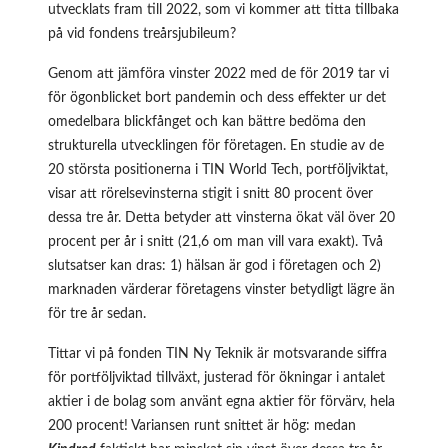
utvecklats fram till 2022, som vi kommer att titta tillbaka
på vid fondens treårsjubileum?
Genom att jämföra vinster 2022 med de för 2019 tar vi
för ögonblicket bort pandemin och dess effekter ur det
omedelbara blickfånget och kan bättre bedöma den
strukturella utvecklingen för företagen. En studie av de
20 största positionerna i TIN World Tech, portföljviktat,
visar att rörelsevinsterna stigit i snitt 80 procent över
dessa tre år. Detta betyder att vinsterna ökat väl över 20
procent per år i snitt (21,6 om man vill vara exakt). Två
slutsatser kan dras: 1) hälsan är god i företagen och 2)
marknaden värderar företagens vinster betydligt lägre än
för tre år sedan.
Tittar vi på fonden TIN Ny Teknik är motsvarande siffra
för portföljviktad tillväxt, justerad för ökningar i antalet
aktier i de bolag som använt egna aktier för förvärv, hela
200 procent! Variansen runt snittet är hög: medan