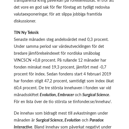
transparenta kring påverkan på rörelseresultat. Vi tror att
det vore en god sak för fler företag att tydligt redovisa
valutaexponeringar, för att slippa jobbiga framtida
diskussioner.
TIN Ny Teknik
Senaste månaden steg andelsvärdet med 0,3 procent.
Under samma period var värdeutvecklingen för det
bredare jämförelseindexet för nordiska småbolag
VINCSCN +0,8 procent. På rullande 12 månader har
fonden minskat med 19,3 procent, jämfört med -0,7
procent för index. Sedan fondens start 4 februari 2019
har fonden stigit 47,2 procent, samtidigt som index ökat
60,4 procent. De tre största innehaven i fonden var vid
månadsskiftet
Evolution, Embracer
och
Surgical Science
.
För en lista över de tio största se
tinfonder.se/innehav/
.
De innehav som bidragit mest till avkastningen under
månaden är
Surgical Science, Evolution
och
Paradox
Interactive
. Bland innehav som påverkat negativt under