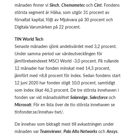
månaden finner vi
Sinch
,
Chemometec
och
Cint
. Fondens
största segment är Hälsa, som utgör 31 procent av
förvaltat kapital, följt av Mjukvara på 30 procent och
Digitala Varumärken på 22 procent.
TIN World Tech
Senaste månaden sjönk andelsvärdet med 3,2 procent.
Under samma period var värdeutvecklingen för
jämförelseindexet MSCI World -3,0 procent. På rullande
12 månader har fonden minskat med 14,3 procent,
jämfört med +8,8 procent för index. Sedan fondens start
12 juni 2020 har fonden stigit 10,0 procent, samtidigt
som index ökat 46,3 procent. De tre största innehaven i
fonden var vid månadsskiftet
Solaredge
,
Salesforce
och
Microsoft
. För en lista över de tio största innehaven se
tinfonder.se/innehav-twt/
.
De innehav som bidragit mest till avkastningen under
månaden var
Teamviewer
,
Palo Alto Networks
och
Ansys
.