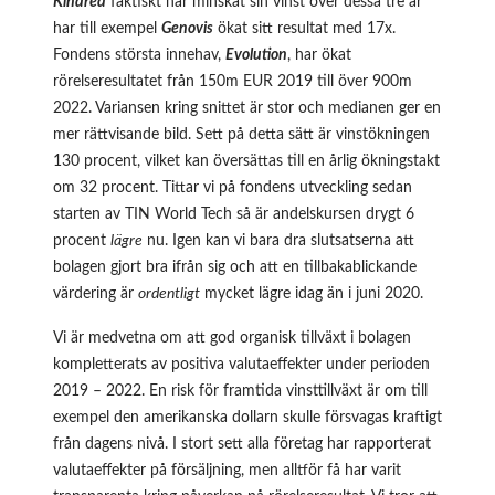
Kindred
faktiskt har minskat sin vinst över dessa tre år
har till exempel
Genovis
ökat sitt resultat med 17x.
Fondens största innehav,
Evolution
, har ökat
rörelseresultatet från 150m EUR 2019 till över 900m
2022. Variansen kring snittet är stor och medianen ger en
mer rättvisande bild. Sett på detta sätt är vinstökningen
130 procent, vilket kan översättas till en årlig ökningstakt
om 32 procent. Tittar vi på fondens utveckling sedan
starten av TIN World Tech så är andelskursen drygt 6
procent
lägre
nu. Igen kan vi bara dra slutsatserna att
bolagen gjort bra ifrån sig och att en tillbakablickande
värdering är
ordentligt
mycket lägre idag än i juni 2020.
Vi är medvetna om att god organisk tillväxt i bolagen
kompletterats av positiva valutaeffekter under perioden
2019 – 2022. En risk för framtida vinsttillväxt är om till
exempel den amerikanska dollarn skulle försvagas kraftigt
från dagens nivå. I stort sett alla företag har rapporterat
valutaeffekter på försäljning, men alltför få har varit