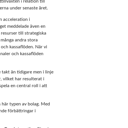
illväxten i relation till
serna under senaste året.
n acceleration i
olaget meddelade även en
esurser till strategiska
ed många andra stora
 och kassaflöden. När vi
ginaler och kassaflöden
takt än tidigare men i linje
vilket har resulterat i
la en central roll i att
n här typen av bolag. Med
nde förbättringar i