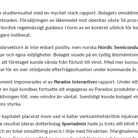
a studieresultat med en mycket stark rapport. Bolagets omsättnin
rknaden. Försäljningen av läkemedel mot obesitas växte 56 proc
Nordisk regelmässigt
guidance
i form av en konkret utblick för k
igare indikerat.
edarsektorn är inte enbart positiv, men norska
Nordic Semicondu
ar och egna möjligheter. Bolaget visade på en tydlig återhämtning
 att företaget kunde vända från förlust till vinst. Med mer kons
ial för en mer stödjande efterfrågesituation under kommande år.
sument imponerades vi av
Paradox Interactives
rapport. Under ett
ur en lojal kundbas fortsatte att engageras av Paradox produkte
ttningen föll, men mindre än väntat. Samtidigt kunde bolaget vi
ens styrka.
 kapitalet placerat inom vad vi kallar verksamhetskritisk mjukva
s
resultat (deras dotterbolag
Sportadmin
hade ju trots allt blivit
 och en total omsättning precis i linje med förväntan. Marginalern