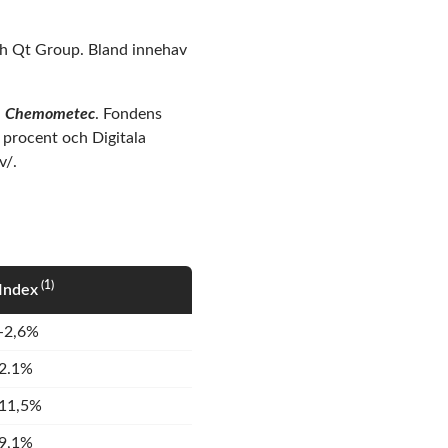
ch Qt Group. Bland innehav
h
Chemometec
. Fondens
 procent och Digitala
v/
.
(1)
Index
-2,6%
2.1%
11,5%
9,1%