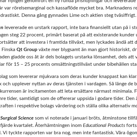
har nyligen genomfört en ny runda prishöjningar och levererade
här var rörelsemarginal och kassaflöde mycket bra. Marknadens r
 drastiskt. Denna gång gynnades Lime och aktien steg tvåsiffrigt.
en
levererade en urstark rapport, inte bara finansiellt utan på i st
gen steg 22 procent, primärt baserat på att existerande kunder
rtsätter att investera i framtida tillväxt, men lyckades ändå att 
. Finska
Qt Group
växte mer blygsamt än man gjort historiskt, dr
aden gladde oss åt är dels bolagets urstarka lönsamhet, dels att 
dar för 15 – 25 procents omsättningstillväxt under bibehållen st
lag som levererar mjukvara som deras kunder knappast kan klara 
x och upplever nyttan av deras tjänsten i vardagen. Så länge de b
nkurrensen är incitamenten att leta ersättare närmast minimala. 
mre tider, samtidigt som de offererar uppsida i godare tider. De
raften i respektive bolags värdering och ställa olika alternativ m
i
Surgical Science
som vi noterade i januari bröts, åtminstone tillfä
r fjärde kvartalet. Återhämtningen inom
Educational Products
forts
Vi tyckte rapporten var bra nog, men inte fantastisk. Våra ögon