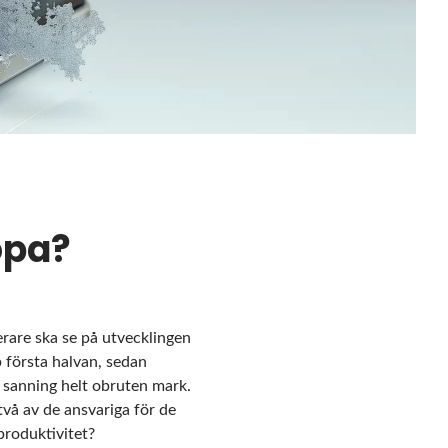
opa?
erare ska se på utvecklingen
p första halvan, sedan
 i sanning helt obruten mark.
två av de ansvariga för de
 produktivitet?