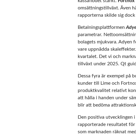
kassaflödet starkt.
Fortnox
omsättningstillväxt. Även 
rapporterna skilde sig dock
Betalningsplattformen
Ady
parametrar. Nettoomsättnin
bolagets mjukvara. Adyen fo
vare uppnådda skaleffekter
kvartalet. Det vi och markn
tillväxt under 2025. Qt gui
Dessa fyra är exempel på bo
kunder till Lime och Fortno
produktkvalitet relativt ko
att hålla i handen under sä
blir att bedöma attraktionsk
Den positiva utvecklingen 
rapporterade resultatet fö
som marknaden räknat med. 