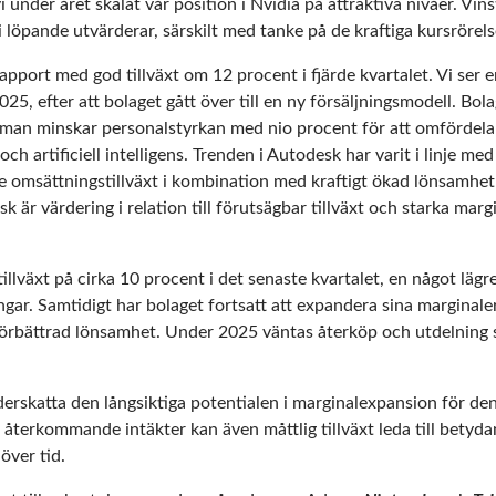
under året skalat vår position i Nvidia på attraktiva nivåer. Vinstt
 löpande utvärderar, särskilt med tanke på de kraftiga kursrörel
pport med god tillväxt om 12 procent i fjärde kvartalet. Vi ser e
025, efter att bolaget gått över till en ny försäljningsmodell. B
man minskar personalstyrkan med nio procent för att omfördela r
h artificiell intelligens. Trenden i Autodesk har varit i linje m
e omsättningstillväxt i kombination med kraftigt ökad lönsamhet
sk är värdering i relation till förutsägbar tillväxt och starka mar
llväxt på cirka 10 procent i det senaste kvartalet, en något lägre 
r. Samtidigt har bolaget fortsatt att expandera sina marginaler, 
örbättrad lönsamhet. Under 2025 väntas återköp och utdelning spe
derskatta den långsiktiga potentialen i marginalexpansion för de
 återkommande intäkter kan även måttlig tillväxt leda till betyda
över tid.