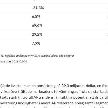
-39,3%
6,5%
69,6%
29,2%
7,9%
t för nordiska småbolag VINXSCN som inkluderar alla sektorer
sedan start 2019-02-04
 fjärde kvartal med en omsättning på 39,3 miljarder dollar, en ö
vilket överträffade marknadens förväntningar. Trots de starka s
att stark tilltro till AI-trendens långsiktiga potential att driva ti
e investeringsmöjligheter i andra AI-relaterade bolag samt i segm