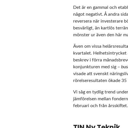
Det är en gammal och etabl
något negativt. Å andra sid
reversera när investerare b
besvärligt, än kartlös terr
mönster ur även den här m
Även om vissa helårsresulta
kvartalet. Helhetsintrycket
beskrev i
förra månadsbrev
konjunkturen med sig –
bus
visade att svenskt näringsl
rörelseresultaten ökade 35
Vi såg en tydlig trend under
jämförelsen mellan fondern
februari och från årsskiftet
TIN Ny Teknik