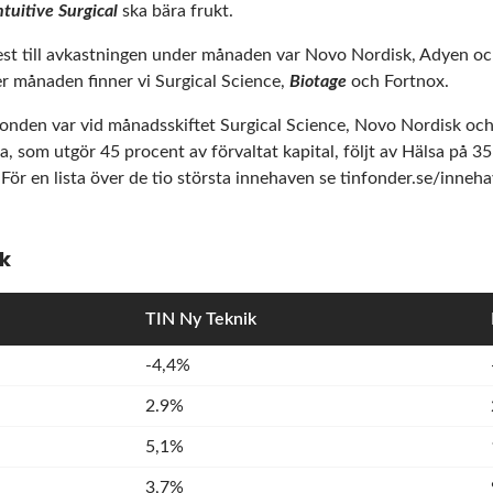
ntuitive Surgical
ska bära frukt.
st till avkastningen under månaden var Novo Nordisk, Adyen o
r månaden finner vi Surgical Science,
Biotage
och Fortnox.
 fonden var vid månadsskiftet Surgical Science, Novo Nordisk oc
, som utgör 45 procent av förvaltat kapital, följt av Hälsa på 35
ör en lista över de tio största innehaven se
tinfonder.se/inneha
ik
TIN Ny Teknik
-4,4%
2.9%
5,1%
3,7%