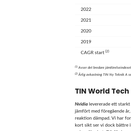
2022
2021
2020
2019
(2)
CAGR start
(
1
)
Avser det bredare jämförelseindexe
(
2
)
Årlig avkastning TIN Ny Teknik A 
TIN World Tech
Nvidia
levererade ett starkt
jämfört med föregående år, 
reaktion dämpad. Vi har forts
kort sikt ser vi dock bättr