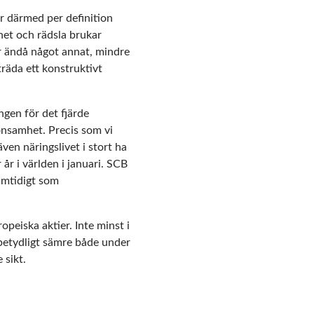
r därmed per definition
het och rädsla brukar
är ändå något annat, mindre
räda ett konstruktivt
ngen för det fjärde
lönsamhet. Precis som vi
ven näringslivet i stort ha
år i världen i januari. SCB
samtidigt som
opeiska aktier. Inte minst i
betydligt sämre både under
 sikt.