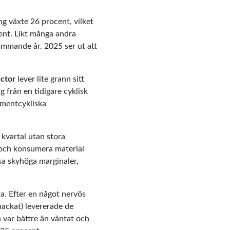
g växte 26 procent, vilket
ent. Likt många andra
ommande år. 2025 ser ut att
ctor
lever lite grann sitt
 från en tidigare cyklisk
umentcykliska
 kvartal utan stora
r och konsumera material
sa skyhöga marginaler,
ra. Efter en något nervös
 hackat) levererade de
a var bättre än väntat och