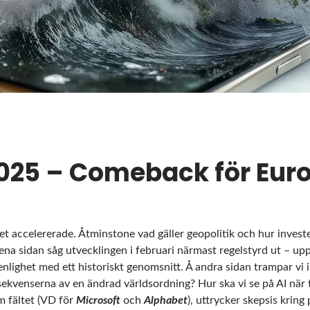
2025 – Comeback för Eur
et accelererade. Åtminstone vad gäller geopolitik och hur invest
 ena sidan såg utvecklingen i februari närmast regelstyrd ut – up
 enlighet med ett historiskt genomsnitt. Å andra sidan trampar vi
nsekvenserna av en ändrad världsordning? Hur ska vi se på AI när 
m fältet (VD för
Microsoft
och
Alphabet
), uttrycker skepsis kring