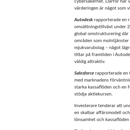
cybersäkerhet. Därför har vi 
värderingen är något som vi
Autodesk
rapporterade en ra
omsättningstillväxt under 2
global omstrukturering där 
områden som molntjänster oc
mjukvarubolag – något lägr
tittar på framtiden i Autode
väldig attraktiv.
Salesforce
rapporterade en ti
med marknadens förväntninga
starka kassaflöden och en f
stödja aktiekursen.
Investerare tenderar att un
en skalbar affärsmodell och
lönsamhet och kassaflöden 