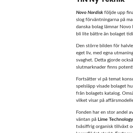
Novo Nordisk
följde upp fin
slog förväntningarna på ma
danska bolag lämnar Novo 
bli lite bättre än bolaget tid
Den större bilden för halvl
eget liv, med egna utmaning
svaghet. Detta gjorde också
slutmarknader finns potent
Fortsätter vi på temat kon
spelsläpp visade bolaget h
från bolagets katalog. Omsä
vilket visar på affärsmodell
Fonden har en stor andel av
väntan på
Lime Technology
tvåsiffrig organisk tillväxt