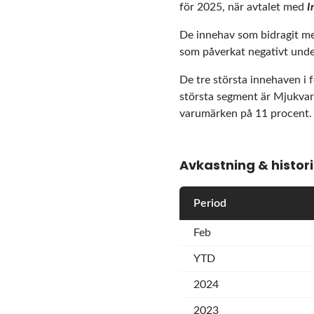
för 2025, när avtalet med
I
De innehav som bidragit me
som påverkat negativt unde
De tre största innehaven i
största segment är Mjukvara
varumärken på 11 procent. F
Avkastning & histor
Period
Feb
YTD
2024
2023