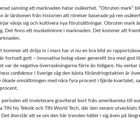
erad sanning att marknaden hatar osäkerhet. ”Obruten mark” bli
an är lärdomen från historien att rörelser baserade på ren osäker
örjar vänja sig och kultivera nya förutsättningar. Obruten mark 
äng. Det finns ett muskelminne i marknaden. Det kommer att framt
arknaden.
t kommer att dröja in i mars har vi nu en bra bild av rapportsäso
 är fortsatt gott – innovativa bolag växer generellt bra med god 
et
var de negativa överraskningarna färre än tidigare. Nu verkar ä
iness confidence
i Sverige såg den bästa förändringstakten år över 
iv ökade omsättningen med nära fyra procent i fjärde kvartalet, 
 procent.
 perioden att investerare graviterat bort från amerikanska till eur
a TIN Ny Teknik och TIN World Tech, där den senare utvecklats 
. Det återstår att se om den här trenden håller i sig även på längre