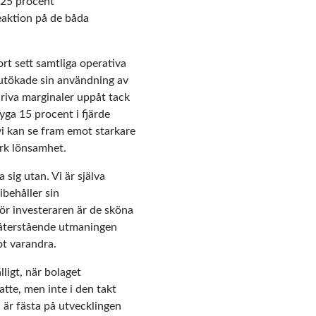
 25 procent
eaktion på de båda
ort sett samtliga operativa
 utökade sin användning av
driva marginaler uppåt tack
yga 15 procent i fjärde
vi kan se fram emot starkare
ark lönsamhet.
sig utan. Vi är själva
ibehåller sin
För investeraren är de sköna
n återstående utmaningen
ot varandra.
lligt, när bolaget
atte, men inte i den takt
 är fästa på utvecklingen