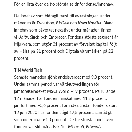
För en lista över de tio största se
tinfonder.se/innehav/
.
De innehav som bidragit mest till avkastningen under
månaden är Evolution
, BioGaia
och
Novo Nordisk
.
Bland
innehav som påverkat negativt under månaden finner
vi
Unity
,
Sinch
och Embracer. Fondens största segment är
Mjukvara, som utgör 31 procent av förvaltat kapital, följt
av Hälsa på 31 procent och Digitala Varumärken på 22
procent.
TIN World Tech
Senaste månaden sjönk andelsvärdet med 9,0 procent.
Under samma period var värdeutvecklingen för
jämförelseindexet MSCI World -4,9 procent. På rullande
12 månader har fonden minskat med 11,3 procent,
jämfört med +5,6 procent för index. Sedan fondens start
12 juni 2020 har fonden stigit 17,5 procent, samtidigt
som index ökat 61,0 procent. De tre största innehaven i
fonden var vid månadsskiftet
Microsoft
,
Edwards