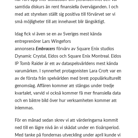
samtida diskurs än rent finansiella överväganden. I och
med att styrelsen ställt sig positiva till förvärvet ser vi
små möjligheter till att innehavet blir långsiktigt.
Idag fick vi även se en av Sveriges mest kända
entreprenörer Lars Wingefors
annonsera
Embracers
förvärv av Square Enix studios
Dynamic Crystal, Eidos och Square Enix Montreal. Eidos
IP Tomb Raider är ett av dataspelsvärldens mest kända
varumärken. I synnerhet protagonisten Lara Croft var en
av de första från spelvärlden med brett populärkulturellt
genomslag. Affären kommer att stängas under tredje
kvartalet, varvid vi också kommer få mer finansiella data
och en bättre bild över hur verksamheten kommer att
inlemmas.
För en månad sedan skrev vi att värderingarna kommit
ned till en lägre nivå än vi skådat under en tioårsperiod.
Med tanke på fondernas utveckling under april kunde vi