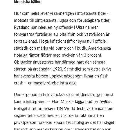
kinesiska källor.
Hur som helst lever vi sannerligen i intressanta tider (i
motsats till ointressanta, lugna och förutsägbara tider).
Ryssland har inlett en ny offensiv i Ukraina men
försvararna fortsätter att bita ifrån och västvärlden är
fortsatt enad. Höga inflationssiffror syns nu i officiell
statistik och märks vid pump och i butik. Amerikanska
tioåriga räntor flörtar med nyckelnivån 3 procent.
Obligationsinvesterare har därmed haft den sämsta
starten på året sedan 1920. Samtidigt som detta skrivs
har svenska börsen upplevt något som liknar en flash
crash – en massiv rörelse intra dag.
Under perioden fick vi också se samtidens troligen mest
kände entreprenör – Elon Musk – lägga bud på
Twitter
.
Bolaget är ett innehav i TIN World Tech, vårt enda inom
segmentet sociala medier. Just detta faktum att en
privatperson försöker köpa ut ett bolag av det här slaget
har rört upp mer diskussion om yttrandefrihet och vår