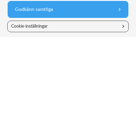
1 APR 2026
Februari 2026 – När dammet lägger sig för
mjukvara
Mars 2026 – Små steg i rätt
Godkänn samtliga
Månadsbrev
Månadsbrev
Cookie-inställningar
Riskinformation
Historisk avkastning är inte någon garanti för
framtida avkastning. De pengar du investerar i
fonder kan både öka och minska i värde och det är
inte säkert att du får tillbaka hela det insatta
kapitalet. Faktablad, informationsbroschyrer och
fondbestämmelser för våra fonder finns att hämta
på vår hemsida eller hos någon av våra
återförsäljare.