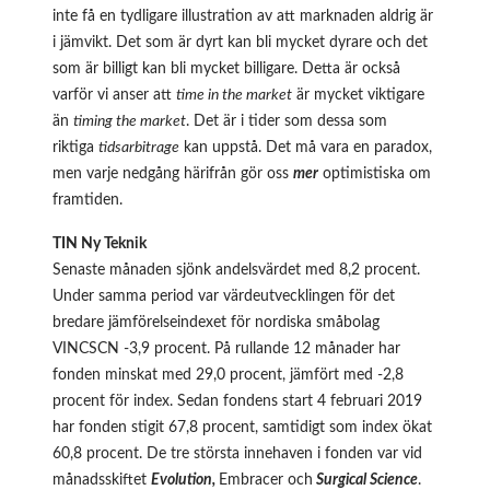
inte få en tydligare illustration av att marknaden aldrig är
i jämvikt. Det som är dyrt kan bli mycket dyrare och det
som är billigt kan bli mycket billigare. Detta är också
varför vi anser att
time in the market
är mycket viktigare
än
timing the market
. Det är i tider som dessa som
riktiga
tidsarbitrage
kan uppstå. Det må vara en paradox,
men varje nedgång härifrån gör oss
mer
optimistiska om
framtiden.
TIN Ny Teknik
Senaste månaden sjönk andelsvärdet med 8,2 procent.
Under samma period var värdeutvecklingen för det
bredare jämförelseindexet för nordiska småbolag
VINCSCN -3,9 procent. På rullande 12 månader har
fonden minskat med 29,0 procent, jämfört med -2,8
procent för index. Sedan fondens start 4 februari 2019
har fonden stigit 67,8 procent, samtidigt som index ökat
60,8 procent. De tre största innehaven i fonden var vid
månadsskiftet
Evolution,
Embracer och
Surgical Science
.