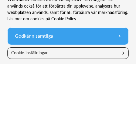
Vi använder cookies för att webbplatsen ska fungera. De
används också för att förbättra din upplevelse, analysera hur
webbplatsen används, samt för att förbättra vår marknadsföring.
Bolaget
Information
Läs mer om cookies på Cookie Policy.
TIN Live
Allt om fonder
Godkänn samtliga
Nyheter
Vanliga frågor
Cookie-inställningar
Hållbarhet
Legal information
Om oss
Riskinformation
Kontakt
Integritetspolicy
Sparmål
Fonder
Framtidsspar
TIN Ny Teknik
Spara till barn
TIN Småbolag
Pension