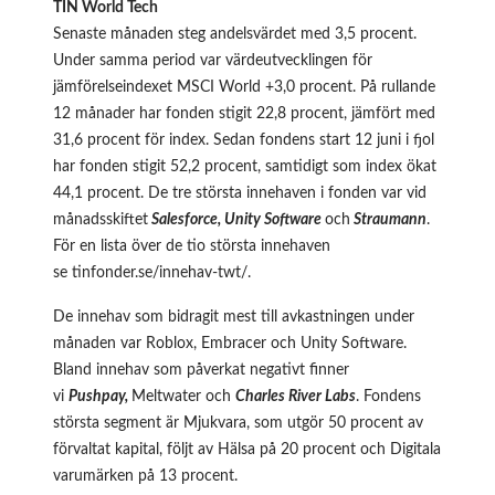
TIN World Tech
Senaste månaden steg andelsvärdet med 3,5 procent.
Under samma period var värdeutvecklingen för
jämförelseindexet MSCI World +3,0 procent. På rullande
12 månader har fonden stigit 22,8 procent, jämfört med
31,6 procent för index. Sedan fondens start 12 juni i fjol
har fonden stigit 52,2 procent, samtidigt som index ökat
44,1 procent. De tre största innehaven i fonden var vid
månadsskiftet
Salesforce, Unity Software
och
Straumann
.
För en lista över de tio största innehaven
se
tinfonder.se/innehav-twt/
.
De innehav som bidragit mest till avkastningen under
månaden var Roblox, Embracer och Unity Software.
Bland innehav som påverkat negativt finner
vi
Pushpay,
Meltwater och
Charles River Labs
. Fondens
största segment är Mjukvara, som utgör 50 procent av
förvaltat kapital, följt av Hälsa på 20 procent och Digitala
varumärken på 13 procent.