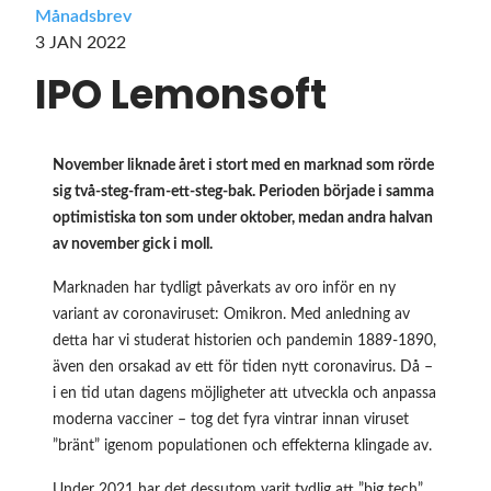
Månadsbrev
3 JAN 2022
IPO Lemonsoft
November liknade året i stort med en marknad som rörde
sig två-steg-fram-ett-steg-bak. Perioden började i samma
optimistiska ton som under oktober, medan andra halvan
av november gick i moll.
Marknaden har tydligt påverkats av oro inför en ny
variant av coronaviruset: Omikron. Med anledning av
detta har vi studerat historien och pandemin 1889-1890,
även den orsakad av ett för tiden nytt coronavirus. Då –
i en tid utan dagens möjligheter att utveckla och anpassa
moderna vacciner – tog det fyra vintrar innan viruset
”bränt” igenom populationen och effekterna klingade av.
Under 2021 har det dessutom varit tydlig att ”big tech”