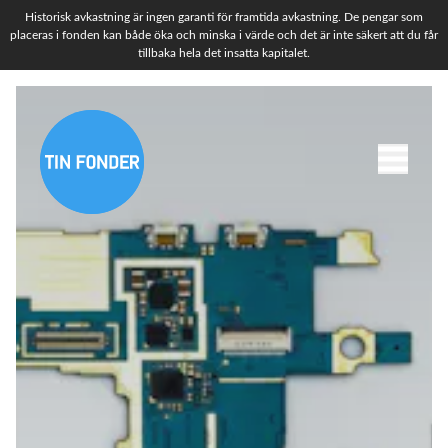
Historisk avkastning är ingen garanti för framtida avkastning. De pengar som
placeras i fonden kan både öka och minska i värde och det är inte säkert att du får
tillbaka hela det insatta kapitalet.