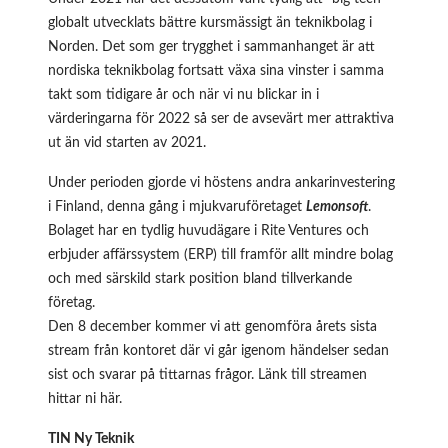
globalt utvecklats bättre kursmässigt än teknikbolag i
Norden. Det som ger trygghet i sammanhanget är att
nordiska teknikbolag fortsatt växa sina vinster i samma
takt som tidigare år och när vi nu blickar in i
värderingarna för 2022 så ser de avsevärt mer attraktiva
ut än vid starten av 2021.
Under perioden gjorde vi höstens andra ankarinvestering
i Finland, denna gång i mjukvaruföretaget
Lemonsoft
.
Bolaget har en tydlig huvudägare i Rite Ventures och
erbjuder affärssystem (ERP) till framför allt mindre bolag
och med särskild stark position bland tillverkande
företag.
Den 8 december kommer vi att genomföra årets sista
stream från kontoret där vi går igenom händelser sedan
sist och svarar på tittarnas frågor. Länk till streamen
hittar ni
här
.
TIN Ny Teknik