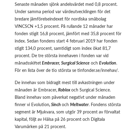
Senaste månaden sjönk andelsvärdet med 0,8 procent.
Under samma period var värdeutvecklingen för det
bredare jämförelseindexet för nordiska småbolag
VINCSCN +1,5 procent. På rullande 12 månader har
fonden stigit 16,8 procent, jämfört med 35,8 procent för
index. Sedan fondens start 4 februari 2019 har fonden
stigit 134,0 procent, samtidigt som index ökat 81,7
procent. De tre största innehaven i fonden var vid
månadsskiftet
Embracer,
Surgical Science
och
Evolution
.
För en lista över de tio största se
tinfonder.se/innehav/
.
De innehav som bidragit mest till avkastningen under
månaden är Embracer
, Roblox
och Surgical Science.
Bland innehav som påverkat negativt under månaden
finner vi Evolution
, Sinch
och
Meltwater
. Fondens största
segment är Mjukvara, som utgör 39 procent av förvaltat
kapital, följt av Hälsa på 26 procent och Digitala
Varumärken på 21 procent.