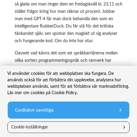
så glada om man ringer dem en fredagskväll kl. 23.11 och
ställer frågor kring hur man räknar ut procent. Jobbar
man med GPT-4 får man dock behandla den som en
intelligentare RubberDuck. Du får stå för det kritiska
tänkandet själv, sen spottar den magiskt ut sig analyser
och fungerande kod. Om du inte har otur.
Oavsett vad känns det som att språkbarriärerna mellan
olika sorters programmeringsspråk och ramverk har
sänkts rejält. I framtiden kanske man inte titulerar sig
Vi använder cookies för att webbplatsen ska fungera. De
som ”Java-utvecklare”. Jag tror att rollerna successivt
används också för att förbättra din upplevelse, analysera hur
kommer att smälta samman. I stället för att
webbplatsen används, samt för att förbättra vår marknadsföring.
programmera i ett programmeringsspråk kanske du
Läs mer om cookies på Cookie Policy.
skriver instruktioner på ren och skär engelska eller
svenska? I stället för AI vill vi prata om människa +
Godkänn samtliga
maskin, IA eller
intelligence augmentation
. Det kommer
antagligen läggas mer vikt kring utvecklarnas kunskaper i
breda termer såsom teknisk förståelse, logik och
Cookie-inställningar
arkitektur snarare än i smala termer. Kanske kommer de