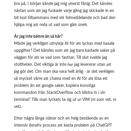
bra på. I början kände jag mig ytterst fånig. Det kändes
nästan som att jag fuskade varje gång jag skickade in en
bit kod tillsammans med ett felmeddelande och bad den
hjälpa mig att reda ut vad som gått snett.
Är jag inte bättre än så här?
Måste jag verkligen utnyttja AI för att lyckas med basala
uppgifter? Det kändes som att jag bara kastade saker på
väggen för att se vad som fastnar. Till slut svalde jag
stoltheten. Det viktiga är inte
hur
jag levererar utan
att
jag gör det. Om man ska vara helt ärlig - är det verkligen
så mycket värre att chatta med en AI för att lösa ett
problem än att googla saker, kopiera konstiga
kommandon från StackOverflow och klistra in i sin
terminal? Tills man lyckats ta sig ut ur VIM (ni som vet, ni
vet).
Efter några långa nätter och en helg bestående av en
intensiv iterativ process att kasta problem på ChatGPT