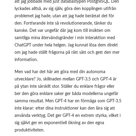
att jag jobbade med just databastypen PostgreSQL. Den
lyckades alltså, av sig själv, göra den kopplingen utifrån
problemet jag hade, utan att jag hade berättat det för
den. Fortfarande inte så revolutionerande, tänker du
kanske. Det var ungefär där jag kom till insikten om
samtliga mina återvändsgränder i min interaktion med
ChatGPT under hela helgen. Jag kunnat lösa dem direkt
om jag hade ställt frågorna på rätt sätt och gett den mer
information.
Men vad har det här att göra med din autonoma
utvecklare? Jo, skillnaden mellan GPT-3.5 och GPT-4 är
på ytan inte särskilt stor. Ställer du enklare frågor eller
ber den göra enklare saker ger båda modellerna ungefär
samma resultat. Men GPT-4 har en förmåga som GPT-3.5
inte klarar: efter dina instruktioner kan den lära sig att
använda verktyg. Det ger GPT-4 en extrem styrka, vilket i
sig självt ger en exponentiell ökning av den egna
produktiviteten.