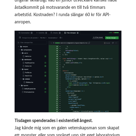
ungefär likvärdigt vad en junior utvecklare kanske hade
åstadkommit på motsvarande en till två timmars
arbetstid. Kostnaden? I runda slängar 60 kr för API-
anropen.
Tisdagen spenderades i existentiell ångest.
Jag kände mig som en galen vetenskapsman som skapat
ett monster, eller som sprängt upp sitt eget laboratorium.