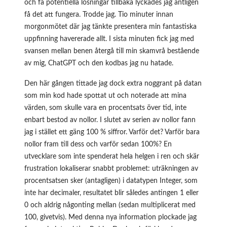
och få potentiella lösningar tillbaka lyckades jag äntligen
få det att fungera. Trodde jag. Tio minuter innan
morgonmötet där jag tänkte presentera min fantastiska
uppfinning havererade allt. I sista minuten fick jag med
svansen mellan benen återgå till min skamvrå bestående
av mig, ChatGPT och den kodbas jag nu hatade.
Den här gången tittade jag dock extra noggrant på datan
som min kod hade spottat ut och noterade att mina
värden, som skulle vara en procentsats över tid, inte
enbart bestod av nollor. I slutet av serien av nollor fann
jag i stället ett gäng 100 % siffror. Varför det? Varför bara
nollor fram till dess och varför sedan 100%? En
utvecklare som inte spenderat hela helgen i ren och skär
frustration lokaliserar snabbt problemet: uträkningen av
procentsatsen sker (antagligen) i datatypen Integer, som
inte har decimaler, resultatet blir således antingen 1 eller
0 och aldrig någonting mellan (sedan multiplicerat med
100, givetvis). Med denna nya information plockade jag