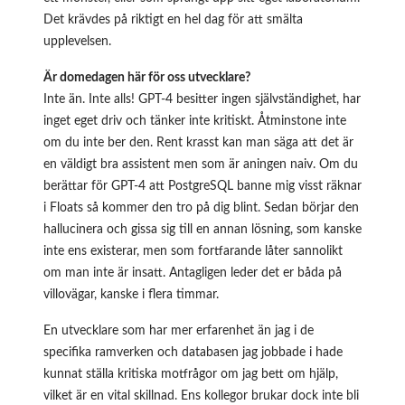
Det krävdes på riktigt en hel dag för att smälta
upplevelsen.
Är domedagen här för oss utvecklare?
Inte än. Inte alls! GPT-4 besitter ingen självständighet, har
inget eget driv och tänker inte kritiskt. Åtminstone inte
om du inte ber den. Rent krasst kan man säga att det är
en väldigt bra assistent men som är aningen naiv. Om du
berättar för GPT-4 att PostgreSQL banne mig visst räknar
i Floats så kommer den tro på dig blint. Sedan börjar den
hallucinera och gissa sig till en annan lösning, som kanske
inte ens existerar, men som fortfarande låter sannolikt
om man inte är insatt. Antagligen leder det er båda på
villovägar, kanske i flera timmar.
En utvecklare som har mer erfarenhet än jag i de
specifika ramverken och databasen jag jobbade i hade
kunnat ställa kritiska motfrågor om jag bett om hjälp,
vilket är en vital skillnad. Ens kollegor brukar dock inte bli