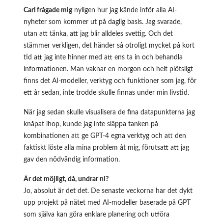
Carl frågade mig
nyligen hur jag kände inför alla AI-
nyheter som kommer ut på daglig basis. Jag svarade,
utan att tänka, att jag blir alldeles svettig. Och det
stämmer verkligen, det händer så otroligt mycket på kort
tid att jag inte hinner med att ens ta in och behandla
informationen. Man vaknar en morgon och helt plötsligt
finns det AI-modeller, verktyg och funktioner som jag, för
ett år sedan, inte trodde skulle finnas under min livstid.
När jag sedan skulle visualisera de fina datapunkterna jag
knåpat ihop, kunde jag inte släppa tanken på
kombinationen att ge GPT-4 egna verktyg och att den
faktiskt löste alla mina problem åt mig, förutsatt att jag
gav den nödvändig information.
Är det möjligt, då, undrar ni?
Jo, absolut är det det. De senaste veckorna har det dykt
upp projekt på nätet med AI-modeller baserade på GPT
som själva kan göra enklare planering och utföra