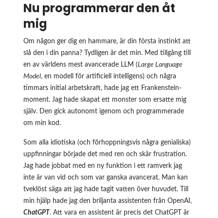
Nu programmerar den åt
mig
Om någon ger dig en hammare, är din första instinkt att
slå den i din panna? Tydligen är det min. Med tillgång till
en av världens mest avancerade LLM (
Large Language
Model
, en modell för artificiell intelligens) och några
timmars initial arbetskraft, hade jag ett Frankenstein-
moment. Jag hade skapat ett monster som ersatte mig
själv. Den gick autonomt igenom och programmerade
om min kod.
Som alla idiotiska (och förhoppningsvis några genialiska)
uppfinningar började det med ren och skär frustration.
Jag hade jobbat med en ny funktion i ett ramverk jag
inte är van vid och som var ganska avancerat. Man kan
tveklöst säga att jag hade tagit vatten över huvudet. Till
min hjälp hade jag den briljanta assistenten från OpenAI,
ChatGPT
. Att vara en assistent är precis det ChatGPT är