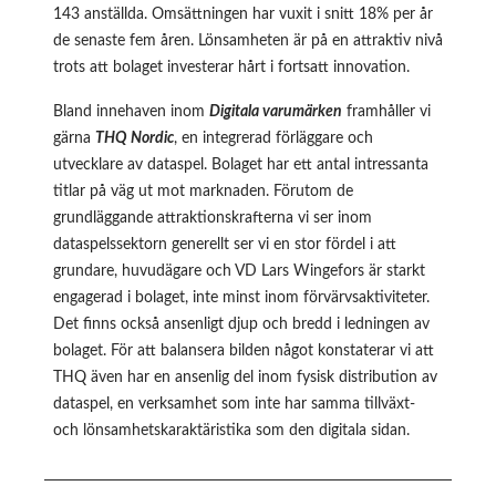
143 anställda. Omsättningen har vuxit i snitt 18% per år
de senaste fem åren. Lönsamheten är på en attraktiv nivå
trots att bolaget investerar hårt i fortsatt innovation.
Bland innehaven inom
Digitala varumärken
framhåller vi
gärna
THQ Nordic
, en integrerad förläggare och
utvecklare av dataspel. Bolaget har ett antal intressanta
titlar på väg ut mot marknaden. Förutom de
grundläggande attraktionskrafterna vi ser inom
dataspelssektorn generellt ser vi en stor fördel i att
grundare, huvudägare och VD Lars Wingefors är starkt
engagerad i bolaget, inte minst inom förvärvsaktiviteter.
Det finns också ansenligt djup och bredd i ledningen av
bolaget. För att balansera bilden något konstaterar vi att
THQ även har en ansenlig del inom fysisk distribution av
dataspel, en verksamhet som inte har samma tillväxt-
och lönsamhetskaraktäristika som den digitala sidan.