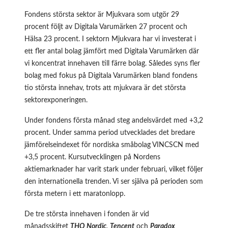
Fondens största sektor är Mjukvara som utgör 29
procent följt av Digitala Varumärken 27 procent och
Hälsa 23 procent. I sektorn Mjukvara har vi investerat i
ett fler antal bolag jämfört med Digitala Varumärken där
vi koncentrat innehaven till färre bolag. Således syns fler
bolag med fokus på Digitala Varumärken bland fondens
tio största innehav, trots att mjukvara är det största
sektorexponeringen.
Under fondens första månad steg andelsvärdet med +3,2
procent. Under samma period utvecklades det bredare
jämförelseindexet för nordiska småbolag VINCSCN med
+3,5 procent. Kursutvecklingen på Nordens
aktiemarknader har varit stark under februari, vilket följer
den internationella trenden. Vi ser själva på perioden som
första metern i ett maratonlopp.
De tre största innehaven i fonden är vid
månadsskiftet
THQ Nordic
,
Tencent
och
Paradox