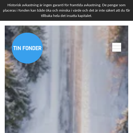
Historisk avkastning är ingen garanti för framtida avkastning. De pengar som
placeras i fonden kan både öka och minska i värde och det är inte säkert att du får
tillbaka hela det insatta kapitalet.