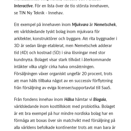
Interactive
. För en lista över de tio största innehaven,
se
TIN Ny Teknik - Innehav
.
Ett exempel på innehaven inom
Mjukvara
är
Nemetschek
,
ett världsledande tyskt bolag inom mjukvara för
arkitekter, konstruktörer och byggare. Att rita byggnader i
3D är sedan länge etablerat, men Nemetschek adderar
tid (4D) och kostnad (5D) i sina lösningar med stor
kundnytta. Bolaget visar stark tillväxt i återkommande
intäkter vilka utgör cirka halva omsättningen.
Försäljningen växer organiskt ungefär 20 procent, trots
att man hålls tillbaka något av en successiv förflyttning
från försäljning av eviga licenser/supportavtal till SaaS.
Från fondens innehav inom
Hälsa
hämtar vi
Biogaia
,
världsledande inom kosttillskott med probiotika. Bolaget
är ett bra exempel på hur mindre nordiska bolag har en
förmåga att boxas över sin matchvikt med försäljning på
alla världens befolkade kontinenter trots att man bara är