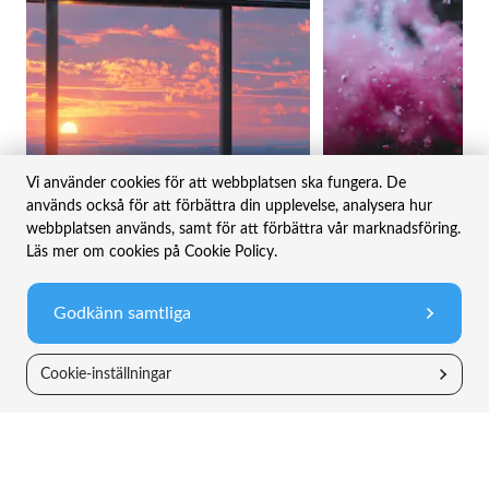
Vi använder cookies för att webbplatsen ska fungera. De
används också för att förbättra din upplevelse, analysera hur
2 MAR 2026
1 APR 2026
webbplatsen används, samt för att förbättra vår marknadsföring.
Februari 2026 – När dammet lägger sig för
mjukvara
Mars 2026 – Små steg i rätt
Läs mer om cookies på Cookie Policy.
Månadsbrev
Månadsbrev
Godkänn samtliga
Cookie-inställningar
Riskinformation
Historisk avkastning är inte någon garanti för
framtida avkastning. De pengar du investerar i
fonder kan både öka och minska i värde och det är