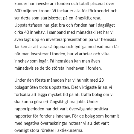
kunder har investerar i fonden och totalt placerat över
600 miljoner kronor. Vi tackar er alla för förtroendet och
ser detta som startskottet på en långsiktig resa.
Uppstartsfasen har gått bra och fonden har i dagsläget
cirka 40 innehav. I samband med månadsskiftet har vi
även lagt upp en
investerarpresentation
på vår hemsida.
Tanken är att vara så öppna och tydliga med vad man får
när man investerar i fonden, hur vi arbetar och vilka
innehav som ingår. På hemsidan kan man även
månadsvis se de tio största innehaven i fonden.
Under den första månaden har vi hunnit med 23
bolagsmöten trots uppstarten. Det viktigaste är att vi
fortsätta att lägga mycket tid på att träffa bolag om vi
ska kunna göra ett långsiktigt bra jobb. Under
rapportperioden har det varit övervägande positiva
rapporter för fondens innehav. För de bolag som kommit
med negativa överraskningar noterar vi att det varit
ovanligt stora rörelser i aktiekurserna.