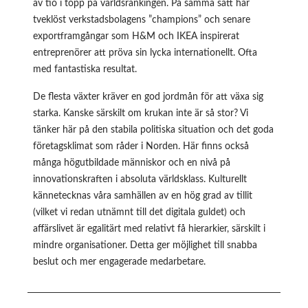
av tio i topp på världsrankingen. På samma sätt har
tveklöst verkstadsbolagens ”champions” och senare
exportframgångar som H&M och IKEA inspirerat
entreprenörer att pröva sin lycka internationellt. Ofta
med fantastiska resultat.
De flesta växter kräver en god jordmån för att växa sig
starka. Kanske särskilt om krukan inte är så stor? Vi
tänker här på den stabila politiska situation och det goda
företagsklimat som råder i Norden. Här finns också
många högutbildade människor och en nivå på
innovationskraften i absoluta världsklass. Kulturellt
kännetecknas våra samhällen av en hög grad av tillit
(vilket vi redan utnämnt till det digitala guldet) och
affärslivet är egalitärt med relativt få hierarkier, särskilt i
mindre organisationer. Detta ger möjlighet till snabba
beslut och mer engagerade medarbetare.