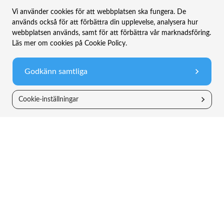
inte säkert att du får tillbaka hela det insatta
Vi använder cookies för att webbplatsen ska fungera. De
kapitalet. Faktablad, informationsbroschyrer och
används också för att förbättra din upplevelse, analysera hur
fondbestämmelser för våra fonder finns att hämta
webbplatsen används, samt för att förbättra vår marknadsföring.
på vår hemsida eller hos någon av våra
Läs mer om cookies på Cookie Policy.
återförsäljare.
Godkänn samtliga
Cookie-inställningar
Bolaget
Information
TIN Live
Allt om fonder
Nyheter
Vanliga frågor
Hållbarhet
Legal information
Om oss
Riskinformation
Kontakt
Integritetspolicy