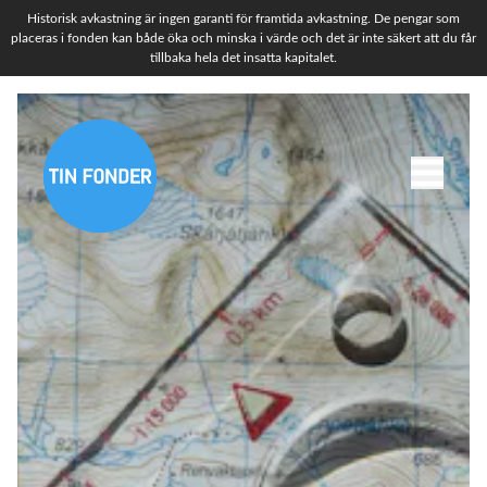
Historisk avkastning är ingen garanti för framtida avkastning. De pengar som
placeras i fonden kan både öka och minska i värde och det är inte säkert att du får
tillbaka hela det insatta kapitalet.