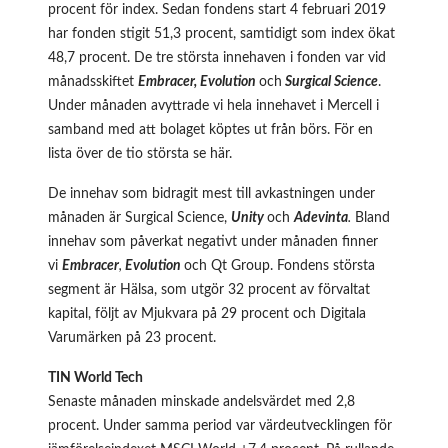
procent för index. Sedan fondens start 4 februari 2019
har fonden stigit 51,3 procent, samtidigt som index ökat
48,7 procent. De tre största innehaven i fonden var vid
månadsskiftet
Embracer, Evolution
och
Surgical Science
.
Under månaden avyttrade vi hela innehavet i Mercell i
samband med att bolaget köptes ut från börs. För en
lista över de tio största se
här
.
De innehav som bidragit mest till avkastningen under
månaden är Surgical Science,
Unity
och
Adevinta
.
Bland
innehav som påverkat negativt under månaden finner
vi
Embracer
,
Evolution
och Qt Group. Fondens största
segment är Hälsa, som utgör 32 procent av förvaltat
kapital, följt av Mjukvara på 29 procent och Digitala
Varumärken på 23 procent.
TIN World Tech
Senaste månaden minskade andelsvärdet med 2,8
procent. Under samma period var värdeutvecklingen för