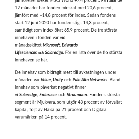
jämförelseindexet MSCI World +7,4 procent. På rullande
12 månader har fonden minskat med 20,6 procent,
jämfört med +14,8 procent för index. Sedan fondens
start 12 juni 2020 har fonden stigit 14,3 procent,
samtidigt som index ökat 65,9 procent. De tre största
innehaven i fonden var vid
månadsskiftet
Microsoft
,
Edwards
Lifesciences
och
Solaredge
. För en lista över de tio största
innehaven se
här
.
De innehav som bidragit mest till avkastningen under
månaden var
Volue, Unity
och
Palo Alto Networks
. Bland
innehav som påverkat negativt finner
vi
Solaredge
,
Embracer
och
Straumann
. Fondens största
segment är Mjukvara, som utgör 48 procent av förvaltat
kapital, följt av Hälsa på 21 procent och Digitala
varumärken på 14 procent.