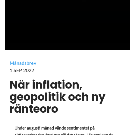
Månadsbrev
1 SEP 2022
När inflation,
geopolitik och ny
ränteoro
Under augusti månad vände sentimentet på