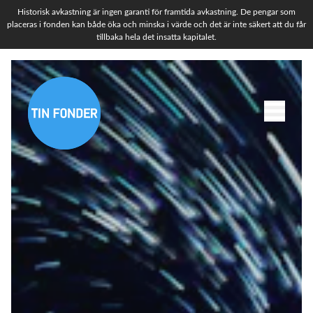
Historisk avkastning är ingen garanti för framtida avkastning. De pengar som
placeras i fonden kan både öka och minska i värde och det är inte säkert att du får
tillbaka hela det insatta kapitalet.