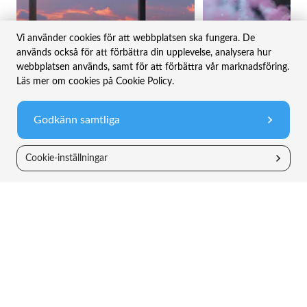
Vi använder cookies för att webbplatsen ska fungera. De
används också för att förbättra din upplevelse, analysera hur
webbplatsen används, samt för att förbättra vår marknadsföring.
Läs mer om cookies på Cookie Policy.
Godkänn samtliga
2 MAR 2026
1 APR 2026
Februari 2026 – När dammet lägger sig för
mjukvara
Mars 2026 – Små steg i rätt
Cookie-inställningar
Månadsbrev
Månadsbrev
Riskinformation
Historisk avkastning är inte någon garanti för
framtida avkastning. De pengar du investerar i
fonder kan både öka och minska i värde och det är