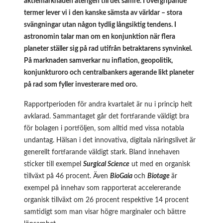
aktiemarknaden återigen till det sämre. I övergripande
termer lever vi i den kanske sämsta av världar – stora
svängningar utan någon tydlig långsiktig tendens. I
astronomin talar man om en konjunktion när flera
planeter ställer sig på rad utifrån betraktarens synvinkel.
På marknaden samverkar nu inflation, geopolitik,
konjunkturoro och centralbankers agerande likt planeter
på rad som fyller investerare med oro.
Rapportperioden för andra kvartalet är nu i princip helt
avklarad. Sammantaget går det fortfarande väldigt bra
för bolagen i portföljen, som alltid med vissa notabla
undantag. Hälsan i det innovativa, digitala näringslivet är
generellt fortfarande väldigt stark. Bland innehaven
sticker till exempel
Surgical Science
ut med en organisk
tillväxt på 46 procent. Även
BioGaia
och
Biotage
är
exempel på innehav som rapporterat accelererande
organisk tillväxt om 26 procent respektive 14 procent
samtidigt som man visar högre marginaler och bättre