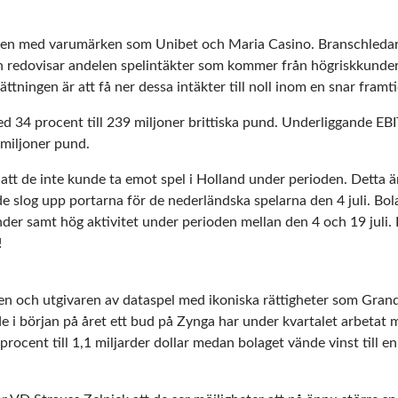
en med varumärken som Unibet och Maria Casino. Branschledare
 redovisar andelen spelintäkter som kommer från högriskkunder, 
tningen är att få ner dessa intäkter till noll inom en snar framti
ed 34 procent till 239 miljoner brittiska pund. Underliggande 
 miljoner pund.
 att de inte kunde ta emot spel i Holland under perioden. Detta ä
e slog upp portarna för de nederländska spelarna den 4 juli. Bola
der samt hög aktivitet under perioden mellan den 4 och 19 juli. 
!
n och utgivaren av dataspel med ikoniska rättigheter som Gran
de i början på året ett bud på Zynga har under kvartalet arbetat 
ocent till 1,1 miljarder dollar medan bolaget vände vinst till e