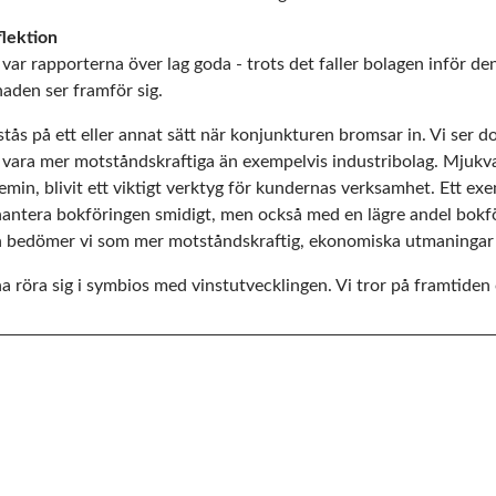
lektion
var rapporterna över lag goda - trots det faller bolagen inför de
aden ser framför sig.
tås på ett eller annat sätt när konjunkturen bromsar in. Vi ser doc
 vara mer motståndskraftiga än exempelvis industribolag. Mjukva
emin, blivit ett viktigt verktyg för kundernas verksamhet. Ett e
 hantera bokföringen smidigt, men också med en lägre andel bokf
n bedömer vi som mer motståndskraftig, ekonomiska utmaningar t
 röra sig i symbios med vinstutvecklingen. Vi tror på framtiden o