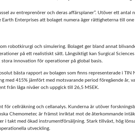
ussel av entreprenörer och deras affärsplaner”. Utöver ett antal
Earth Enterprises att bolaget numera äger rättigheterna till one 
nom robotkirurgi och simulering. Bolaget ger bland annat blivande 
erationer på ett realistiskt sätt. Långsiktigt kan Surgical Scien
gt stora innovation för operationer på global basis.
solut bästa rapport av bolagen som finns representerade i TIN 
ing med 415% jämfört med motsvarande period föregående år, va
nt från låga nivåer och uppgick till 26,5 MSEK.
t för cellräkning och cellanalys. Kunderna är utöver forsknings
anska Chemometec är främst inriktat mot de återkommande intäk
r i takt med ökad instrumentförsäljning. Stark tillväxt, hög lön
perationella utveckling.