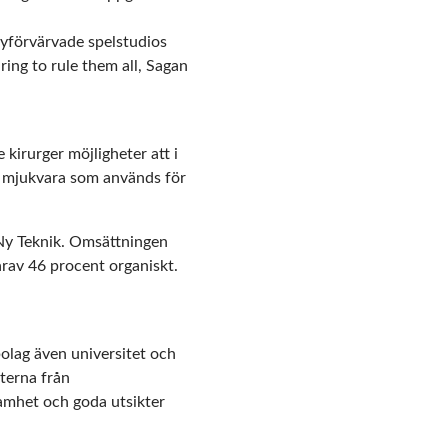
 nyförvärvade spelstudios
ring to rule them all, Sagan
kirurger möjligheter att i
ces mjukvara som används för
Ny Teknik.
Omsättningen
rav 46 procent organiskt.
bolag även universitet och
terna från
samhet och goda utsikter