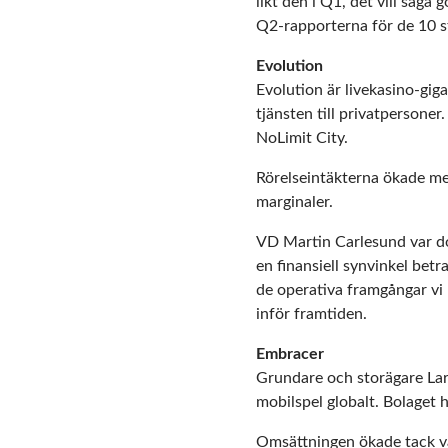
likt den i Q1, det vill sä
Q2-rapporterna för de 10 s
Evolution
Evolution är livekasino-gig
tjänsten till privatperson
NoLimit City.
Rörelseintäkterna ökade me
marginaler.
VD Martin Carlesund var dock
en finansiell synvinkel betr
de operativa framgångar vi h
inför framtiden.
Embracer
Grundare och storägare Lar
mobilspel globalt. Bolaget
Omsättningen ökade tack var