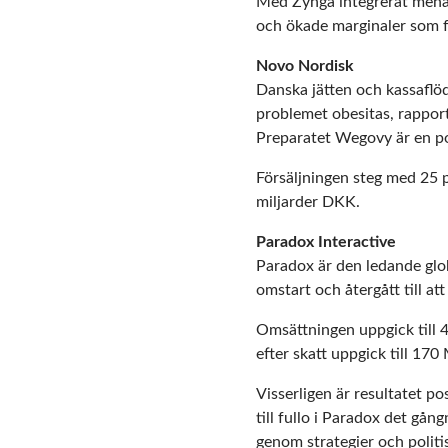
Med Zynga integrerat menar 
och ökade marginaler som f
Novo Nordisk
Danska jätten och kassafl
problemet obesitas, rapport
Preparatet Wegovy är en po
Försäljningen steg med 25 p
miljarder DKK.
Paradox Interactive
Paradox är den ledande glob
omstart och återgått till a
Omsättningen uppgick till
efter skatt uppgick till 1
Visserligen är resultatet p
till fullo i Paradox det gån
genom strategier och politi