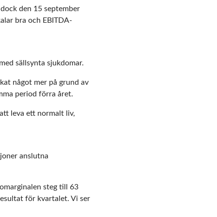
es dock den 15 september
kalar bra och EBITDA-
 med sällsynta sjukdomar.
ökat något mer på grund av
amma period förra året.
t leva ett normalt liv,
joner anslutna
marginalen steg till 63
sultat för kvartalet. Vi ser