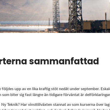
rterna sammanfattad
y följdes upp av en lika kraftig stöt nedåt under september. Eska
om biter sig fast längre än tidigare förväntat är delförklaringar t
 Ny Teknik? Har vinsttillväxten stannat av som kurserna över lag 