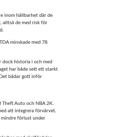
 inom hållbarhet där de
alltså de med risk för
d.
EBITDA minskade med 78
r dock historia i och med
get har både sett ett starkt
Det bådar gott inför
d Theft Auto och NBA 2K.
med att integrera förvärvet.
n mindre förlust under