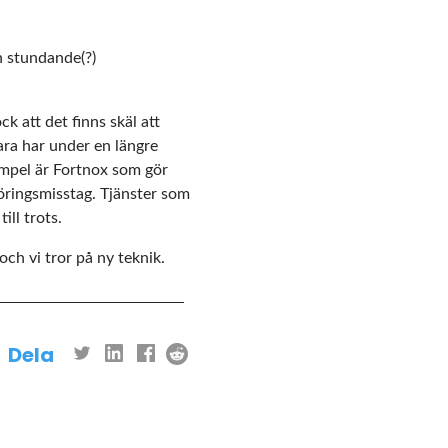
n stundande(?)
k att det finns skäl att
ra har under en längre
xempel är Fortnox som gör
öringsmisstag. Tjänster som
ill trots.
ch vi tror på ny teknik.
Dela