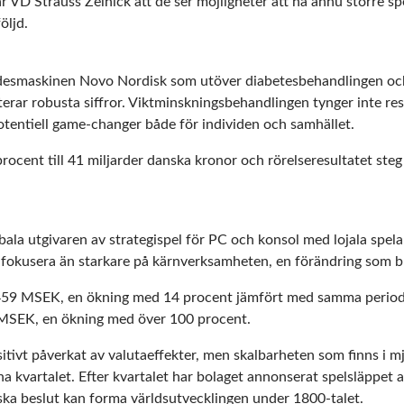
VD Strauss Zelnick att de ser möjligheter att nå ännu större sp
öljd.
ödesmaskinen Novo Nordisk som utöver diabetesbehandlingen ock
erar robusta siffror. Viktminskningsbehandlingen tynger inte res
tentiell game-changer både för individen och samhället.
rocent till 41 miljarder danska kronor och rörelseresultatet steg
ala utgivaren av strategispel för PC och konsol med lojala spelar
tt fokusera än starkare på kärnverksamheten, en förändring som b
 459 MSEK, en ökning med 14 procent jämfört med samma period 
70 MSEK, en ökning med över 100 procent.
ositivt påverkat av valutaeffekter, men skalbarheten som finns i 
gna kvartalet. Efter kvartalet har bolaget annonserat spelsläppet a
ska beslut kan forma världsutvecklingen under 1800-talet.