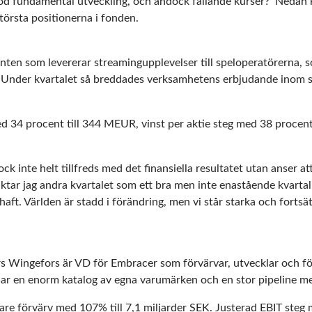
ga god fundamental utveckling, och ändock fallande kurser? Ned
törsta positionerna i fonden.
anten som levererar streamingupplevelser till speloperatörerna, s
er. Under kvartalet så breddades verksamhetens erbjudande inom 
d 34 procent till 344 MEUR, vinst per aktie steg med 38 procent
 inte helt tillfreds med det finansiella resultatet utan anser att
aktar jag andra kvartalet som ett bra men inte enastående kvartal
aft. Världen är stadd i förändring, men vi står starka och fortsät
s Wingefors är VD för Embracer som förvärvar, utvecklar och fö
 har en enorm katalog av egna varumärken och en stor pipeline 
e förvärv med 107% till 7,1 miljarder SEK. Justerad EBIT steg ma