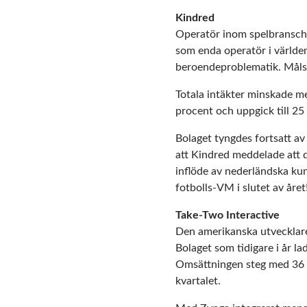
Kindred
Operatör inom spelbransch
som enda operatör i världen
beroendeproblematik. Målsät
Totala intäkter minskade m
procent och uppgick till 25
Bolaget tyngdes fortsatt av
att Kindred meddelade att d
inflöde av nederländska kun
fotbolls-VM i slutet av året
Take-Two Interactive
Den amerikanska utvecklare
Bolaget som tidigare i år la
Omsättningen steg med 36 pr
kvartalet.