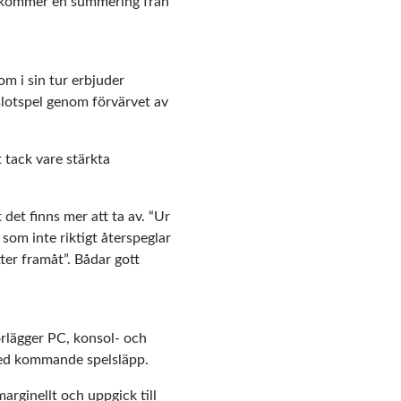
an kommer en summering från
om i sin tur erbjuder
slotspel genom förvärvet av
 tack vare stärkta
 det finns mer att ta av. “Ur
 som inte riktigt återspeglar
ter framåt”. Bådar gott
rlägger PC, konsol- och
med kommande spelsläpp.
rginellt och uppgick till