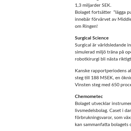
1,3 miljarder SEK.
Bolaget fortsätter “lägga p
innebär förvärvet av Middle 
om Ringen!
Surgical Science
Surgical är världsledande i
simulerad miljö träna på op
robotkirurgi bli nästa rikti
Kanske rapportperiodens ab
steg till 188 MSEK, en ökn
Vinsten steg med 650 proce
Chemometec
Bolaget utvecklar instrumen
livsmedelsbolag. Caset i d
förbrukningsvaror, som växe
kan sammanfatta bolagets o