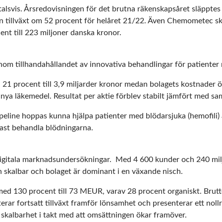
rtalsvis. Årsredovisningen för det brutna räkenskapsåret släppt
n tillväxt om 52 procent för helåret 21/22. Även Chemometec s
ent till 223 miljoner danska kronor.
 inom tillhandahållandet av innovativa behandlingar för patienter
 21 procent till 3,9 miljarder kronor medan bolagets kostnader 
 nya läkemedel. Resultat per aktie förblev stabilt jämfört med s
eline hoppas kunna hjälpa patienter med blödarsjuka (hemofili) at
ndast behandla blödningarna.
digitala marknadsundersökningar. Med 4 600 kunder och 240 mil
 skalbar och bolaget är dominant i en växande nisch.
d 130 procent till 73 MEUR, varav 28 procent organiskt. Brutto
terar fortsatt tillväxt framför lönsamhet och presenterar ett nollre
d skalbarhet i takt med att omsättningen ökar framöver.