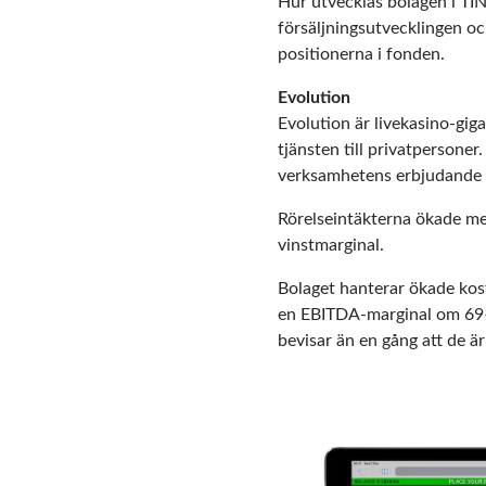
Hur utvecklas bolagen i TIN
försäljningsutvecklingen o
positionerna i fonden.
Evolution
Evolution är livekasino-gig
tjänsten till privatpersone
verksamhetens erbjudande 
Rörelseintäkterna ökade me
vinstmarginal.
Bolaget hanterar ökade kos
en EBITDA-marginal om 69–71
bevisar än en gång att de ä