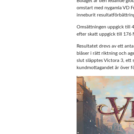
Bolaget är den ledande glob
omstart med nygamla VD Fre
inneburit resultatförbättrin
Omsättningen uppgick till
efter skatt uppgick till 176
Resultatet drevs av ett ant
blåser i rätt riktning och ag
slut släpptes Victora 3, e
kundmottagandet är över för