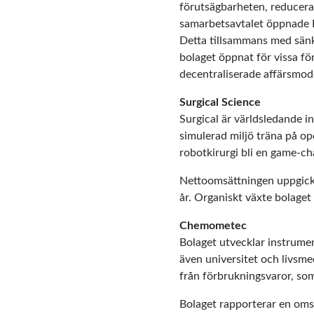
förutsägbarheten, reducera 
samarbetsavtalet öppnade L
Detta tillsammans med sän
bolaget öppnat för vissa fö
decentraliserade affärsmod
Surgical Science
Surgical är världsledande i
simulerad miljö träna på op
robotkirurgi bli en game-ch
Nettoomsättningen uppgick
år. Organiskt växte bolaget
Chemometec
Bolaget utvecklar instrumen
även universitet och livsm
från förbrukningsvaror, som
Bolaget rapporterar en oms