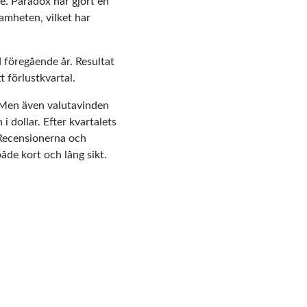
e. Paradox har gjort en
amheten, vilket har
föregående år. Resultat
t förlustkvartal.
t. Men även valutavinden
 i dollar. Efter kvartalets
 Recensionerna och
åde kort och lång sikt.