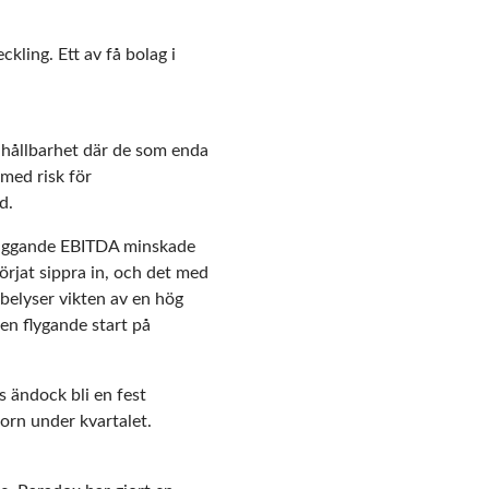
kling. Ett av få bolag i
hållbarhet där de som enda
med risk för
d.
rliggande EBITDA minskade
örjat sippra in, och det med
belyser vikten av en hög
 en flygande start på
.
 ändock bli en fest
torn under kvartalet.