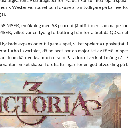
ala utgivaren av strategispel för PC och konsol med lojala spelar
drik Wester vid rodret och fokuserar än tydligare på kärnverks
gar.
 458 MSEK, en ökning med 58 procent jämfört med samma period 
 MSEK, vilket var en tydlig förbättring från förra året då Q3 var et
al lyckade expansioner till gamla spel, vilket spelarna uppskatta
erar turbo i kvartalet, då bolaget har en majoritet av försäljningen
tt spel inom kärnverksamheten som Paradox utvecklat i många år.
väntan, vilket skapar förutsättningar för en god utveckling på b