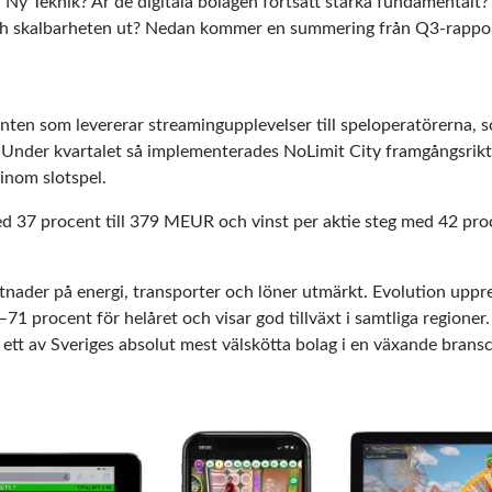
 Ny Teknik? Är de digitala bolagen fortsatt starka fundamentalt?
ch skalbarheten ut? Nedan kommer en summering från Q3-rappor
anten som levererar streamingupplevelser till speloperatörerna, s
r. Under kvartalet så implementerades NoLimit City framgångsrikt,
inom slotspel.
d 37 procent till 379 MEUR och vinst per aktie steg med 42 proc
tnader på energi, transporter och löner utmärkt. Evolution upp
 procent för helåret och visar god tillväxt i samtliga regioner
r ett av Sveriges absolut mest välskötta bolag i en växande brans