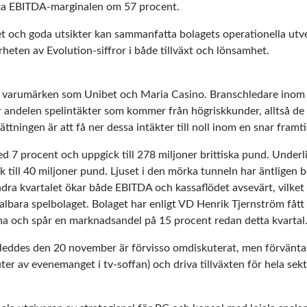
rka EBITDA-marginalen om 57 procent.
et och goda utsikter kan sammanfatta bolagets operationella utvec
rheten av Evolution-siffror i både tillväxt och lönsamhet.
 varumärken som Unibet och Maria Casino. Branschledare inom 
r andelen spelintäkter som kommer från högriskkunder, alltså de 
tningen är att få ner dessa intäkter till noll inom en snar framti
ed 7 procent och uppgick till 278 miljoner brittiska pund. Unde
till 40 miljoner pund. Ljuset i den mörka tunneln har äntligen b
ra kvartalet ökar både EBITDA och kassaflödet avsevärt, vilket 
kalbara spelbolaget. Bolaget har enligt VD Henrik Tjernström fått
a och spår en marknadsandel på 15 procent redan detta kvartal
leddes den 20 november är förvisso omdiskuterat, men förväntas
ter av evenemanget i tv-soffan) och driva tillväxten för hela sek