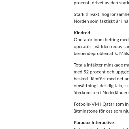
procent, drivet av den sta
Stark tillväxt, hög lönsamh
Norden som faktiskt är i nä
Kindred
Operatör inom betting med
operatör i världen redovisa
beroendeproblematik. Målsät
Totala intäkter minskade m
med 52 procent och uppgick 
besked. Jämfört med det and
omsättning i det digitala, s
återkomsten i Nederländern
Fotbolls-VM i Qatar som in
(åtminstone för oss som nju
Paradox Interactive