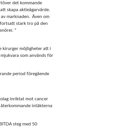
” Utöver det kommande
att skapa aktieägarvärde.
is av marknaden. Även om
fortsatt stark tro på den
enörer. “
kirurger möjligheter att i
ces mjukvara som används för
rande period föregående
olag inriktat mot cancer
de återkommande intäkterna
EBITDA steg med 50