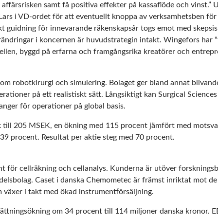
affärsrisken samt få positiva effekter på kassaflöde och vinst.
ars i VD-ordet för att eventuellt knoppa av verksamhetsben för 
kt guidning för innevarande räkenskapsår togs emot med skeps
rändringar i koncernen är huvudstrategin intakt. Wingefors har “
ellen, byggd på erfarna och framgångsrika kreatörer och entrepr
nom robotkirurgi och simulering. Bolaget ger bland annat blivande 
erationer på ett realistiskt sätt. Långsiktigt kan Surgical Scien
anger för operationer på global basis.
 till 205 MSEK, en ökning med 115 procent jämfört med motsva
 39 procent. Resultat per aktie steg med 70 procent.
t för cellräkning och cellanalys. Kunderna är utöver forskningsb
edelsbolag. Caset i danska Chemometec är främst inriktat mot 
 växer i takt med ökad instrumentförsäljning.
ättningsökning om 34 procent till 114 miljoner danska kronor. 