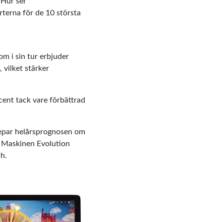
 Hur ser
terna för de 10 största
om i sin tur erbjuder
 vilket stärker
ent tack vare förbättrad
repar helårsprognosen om
. Maskinen Evolution
ch.