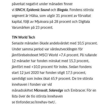
påverkat negativt under månaden finner
vi
SINCH
,
Epidemic Sound
och
Biogaia
. Fondens största
segment är Hälsa, som utgör 31 procent av förvaltat
kapital, följt av Mjukvara på 28 procent och Digitala
Varumärken på 23 procent.
TIN World Tech
Senaste månaden ökade andelsvärdet med 10,5 procent.
Under samma period var värdeutvecklingen för
jämförelseindexet MSCI World +7,4 procent. På rullande
12 månader har fonden minskat med 15,3 procent,
jämfört med +10,0 procent för index. Sedan fondens
start 12 juni 2020 har fonden stigit 17,5 procent,
samtidigt som index ökat 65,9 procent. De tre största
innehaven i fonden var vid
månadsskiftet
Microsoft
,
Solaredge
och Embracer. För en
lista över de tio största innehaven
se
tinfonder.se/innehav-twt/
.