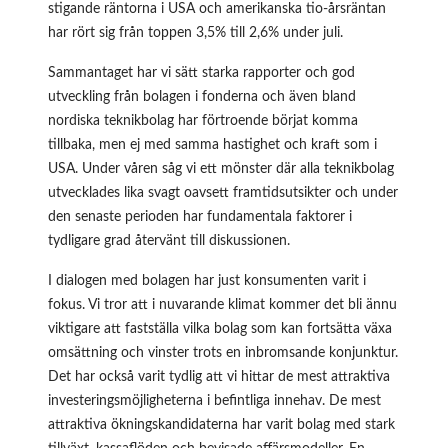
stigande räntorna i USA och amerikanska tio-årsräntan
har rört sig från toppen 3,5% till 2,6% under juli.
Sammantaget har vi sätt starka rapporter och god
utveckling från bolagen i fonderna och även bland
nordiska teknikbolag har förtroende börjat komma
tillbaka, men ej med samma hastighet och kraft som i
USA. Under våren såg vi ett mönster där alla teknikbolag
utvecklades lika svagt oavsett framtidsutsikter och under
den senaste perioden har fundamentala faktorer i
tydligare grad återvänt till diskussionen.
I dialogen med bolagen har just konsumenten varit i
fokus. Vi tror att i nuvarande klimat kommer det bli ännu
viktigare att fastställa vilka bolag som kan fortsätta växa
omsättning och vinster trots en inbromsande konjunktur.
Det har också varit tydlig att vi hittar de mest attraktiva
investeringsmöjligheterna i befintliga innehav. De mest
attraktiva ökningskandidaterna har varit bolag med stark