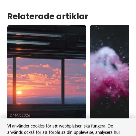
Relaterade artiklar
2 MAR 2026
1 APR 2026
Februari 2026 – När dammet lägger sig för
mjukvara
Mars 2026 – Små steg i rätt
Vi använder cookies för att webbplatsen ska fungera. De
Månadsbrev
Månadsbrev
används också för att förbättra din upplevelse, analysera hur