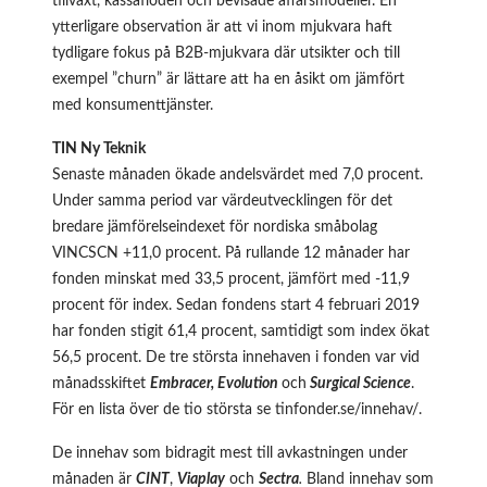
tillväxt, kassaflöden och bevisade affärsmodeller. En
ytterligare observation är att vi inom mjukvara haft
tydligare fokus på B2B-mjukvara där utsikter och till
exempel ”churn” är lättare att ha en åsikt om jämfört
med konsumenttjänster.
TIN Ny Teknik
Senaste månaden ökade andelsvärdet med 7,0 procent.
Under samma period var värdeutvecklingen för det
bredare jämförelseindexet för nordiska småbolag
VINCSCN +11,0 procent. På rullande 12 månader har
fonden minskat med 33,5 procent, jämfört med -11,9
procent för index. Sedan fondens start 4 februari 2019
har fonden stigit 61,4 procent, samtidigt som index ökat
56,5 procent. De tre största innehaven i fonden var vid
månadsskiftet
Embracer, Evolution
och
Surgical Science
.
För en lista över de tio största se
tinfonder.se/innehav/
.
De innehav som bidragit mest till avkastningen under
månaden är
CINT
,
Viaplay
och
Sectra
.
Bland innehav som