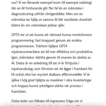
oss? Vi ser liknande exempel inom till exempel radiologi,
där en AI fortfarande gör fler fel än en människa i
diagnosticering utifrån röntgenbilder. Men om en
människa tar hjälp av samma AI blir resultaten drastiskt
bättre än om människan jobbar själv.
GPT4 ser ut att kunna att närmast kunna revolutionera
programmering, fast knappast genom att ersätta
programmerare. Tvärtom hjälper GPT4
mjukvaruutvecklare att bli mer effektiva och produktiva.
Igen, människor stärkta genom IA snarare än sänkta av
AI. Detta är en anledning till att vi är förtjusta i
mjukvarubolag, som förutom att de ligger i framkant för
IA också ofta har mycket skalbara affärsmodeller. Vi är
själva i hög grad hjälpta av maskiner i våra investeringar
och hoppas kunna ytterligare stärka vår process i
framtiden.
Detta leder oss tillbaka till ingressens fråga om vi