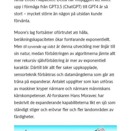
upp i förmåga från GPT3.5 (ChatGPT) till GPT4 är så
stort – mycket större än någon på utsidan kunde
förvänta.
Moore's lag fortsätter oförtrutet att hålla,
beräkningskapaciteten ökar fortfarande exponentiellt.
Men
til syvende og sidst
är denna utveckling mer linjär till
sin natur, medan förbättringen av algoritmerna jämte allt
mer rekursiv självförbättring är mer av exponentiell
karaktär. Därtill blir allt fler saker uppkopplade,
sensorteknik förbättras och datamängderna som går att
träna på expanderar. Antalet uppgifter som kan utföras
av maskiner kryper närmare och närmare människans
kärnkompetenser. AI-forskaren Hans Moravec har
beskrivit de expanderande kapabiliteterna likt en sjö som
ständigt stiger och erövrar fler och fler landområden av
färdigheter.