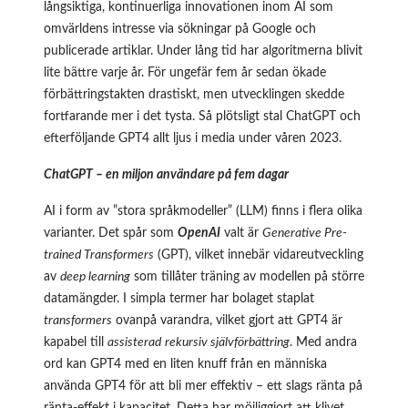
långsiktiga, kontinuerliga innovationen inom AI som
omvärldens intresse via sökningar på Google och
publicerade artiklar. Under lång tid har algoritmerna blivit
lite bättre varje år. För ungefär fem år sedan ökade
förbättringstakten drastiskt, men utvecklingen skedde
fortfarande mer i det tysta. Så plötsligt stal ChatGPT och
efterföljande GPT4 allt ljus i media under våren 2023.
ChatGPT – en miljon användare på fem dagar
AI i form av ”stora språkmodeller” (LLM) finns i flera olika
varianter. Det spår som
OpenAI
valt är
Generative Pre-
trained Transformers
(GPT), vilket innebär vidareutveckling
av
deep learning
som tillåter träning av modellen på större
datamängder. I simpla termer har bolaget staplat
transformers
ovanpå varandra, vilket gjort att GPT4 är
kapabel till
assisterad
rekursiv självförbättring
. Med andra
ord kan GPT4 med en liten knuff från en människa
använda GPT4 för att bli mer effektiv – ett slags ränta på
ränta-effekt i kapacitet. Detta har möjliggjort att klivet