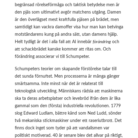
begränsad rörelseförmåga och taktisk betydelse men är
den pjäs som ultimativt avgör matchens utgång. Damen
är den överlägset mest kraftfulla pjäsen på brädet, men
samtidigt kan vackra damoffer visa hur man kan betvinga
motståndarens kung på andra sätt, utan damens hjälp.
Helt tydligt är det i alla fall att AI innebär
förändring
och
att schackbrädet kanske kommer att ritas om. Och
förändring associerar vi till
Schumpeter
.
Schumpeters teorier om skapande förstörelse talar till
det sunda förnuftet. Men processerna är många gånger
smärtsamma. Inte minst när det är relaterat till
teknologisk utveckling. Människans rädsla att maskinerna
ska ta deras arbetsplatser och levebröd ifrån dem är lika
gammal som den (första) industriella revolutionen. 1779
slog Edward Ludlam, bättre känd som Ned Ludd, sönder
två mekaniska stickmaskiner under ett raseriutbrott. Det
finns dock inget som tyder på att vandalismen var
politiskt motiverad. 40 år senare blev det allvar på riktigt,