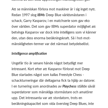
Att se människan förlora mot maskiner är i sig inget nytt.
Redan 1997 slog
IBMs
Deep Blue världsmästaren i
schack, Garry Kasparov, i en matchserie som gav eko
över världen. Det som gav IBMs superdator möjlighet att
betvinga Kasparov var dock inte intelligens som vi känner
den, utan dess enorma beräkningskraft. Så i hot-mot-
mänskligheten-termer var det närmast betydelselöst.
Intelligence amplification
Ungefär tio år senare hände något betydligt mer
intressant. Kort efter att Kasparov förlorat mot Deep
Blue startades något som kallas Freestyle Chess -
schackturneringar där deltagarna fick ta hjälp av datorer.
I en turnering som anordnades av
Playchess
ställde såväl
superdatorer som mänskliga stormästare och amatörer
upp. Det intressanta var att stordatorn, trots en
beräkningskapacitet som vida översteg Deep Blues, inte