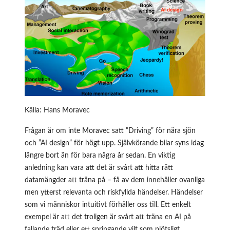
Källa: Hans Moravec
Frågan är om inte Moravec satt ”Driving” för nära sjön
och ”AI design” för högt upp. Självkörande bilar syns idag
längre bort än för bara några år sedan. En viktig
anledning kan vara att det är svårt att hitta rätt
datamängder att träna på – få av dem innehåller ovanliga
men ytterst relevanta och riskfyllda händelser. Händelser
som vi människor intuitivt förhåller oss till. Ett enkelt
exempel är att det troligen är svårt att träna en AI på
fallande träd eller ett springande vilt som plötsligt