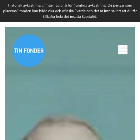
Historisk avkastning är ingen garanti för framtida avkastning. De pengar som
placeras i fonden kan både öka och minska i värde och det är inte säkert att du får
tillbaka hela det insatta kapitalet.