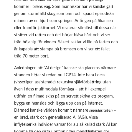
kommer i bilens väg. Som människor har vi kanske gått
genom stormfälld skog som barn och sparat episodiska
minnen av en hjort som springer. Antingen på Skansen
eller framför jakttornet. Vi relaterar sömlöst till dessa när
vi sitter vid ratten och det börjar blåsa hårt och vi ser
träd böja sig för vinden. Säkert saktar vi lite på farten och
är kapabla att stampa på bromsen om vi ser ett fallet
träd 70 meter bort.
Anledningen att ”AI design” kanske ska placeras närmare
stranden hittar vi redan nu i GPT4. Inte bara i dess
(visserligen assisterade) rekursiva självförbättring utan
även i dess multimodala förmåga – att till exempel
utifrån en filmad skiss på en servett skriva ett program,
bygga en hemsida och lägga upp den på internet.
Därmed kanske världen kommit närmare
singulariteten
–
en bred, stark och generaliserad AI (AGI). Vissa
inflytelserika individer varnar för att så kallad stark AI kan
komma bli den sista uppfinningen mänskligheten gör.