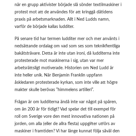
när en grupp aktivister började slå sönder textilmaskiner i
protest mot att de användes för att kringgå dåtidens
praxis på arbetsmarknaden. Allt i Ned Ludds namn,
varför de började kallas ludditer.
På senare tid har termen ludditer mer och mer använts i
nedsättande ordalag om vad som ses som teknikfientliga
bakåtsträvare. Detta är inte utan ironi, då ludditerna inte
protesterade mot maskinerna i sig, utan var mer
arbetsrättsligt motiverade. Historien om Ned Ludd är
inte heller unik. När Benjamin Franklin uppfann
åskledaren protesterade kyrkan, som inte ville att högre
makter skulle berövas ”himmelens artilleri”.
Frågan är om ludditerna ändå inte var något på spåren,
om än 200 år för tidigt? Vad spelar det till exempel för
roll om Sverige vore den mest innovativa nationen på
jorden, om alla (eller de allra flesta) uppgifter utförs av
maskiner i framtiden? Vi har länge kunnat följa såväl den