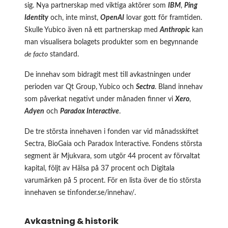
sig. Nya partnerskap med viktiga aktörer som
IBM
,
Ping
Identity
och, inte minst,
OpenAI
lovar gott för framtiden.
Skulle Yubico även nå ett partnerskap med
Anthropic
kan
man visualisera bolagets produkter som en begynnande
de facto
standard.
De innehav som bidragit mest till avkastningen under
perioden var Qt Group, Yubico och
Sectra
. Bland innehav
som påverkat negativt under månaden finner vi
Xero
,
Adyen
och
Paradox Interactive
.
De tre största innehaven i fonden var vid månadsskiftet
Sectra, BioGaia och Paradox Interactive. Fondens största
segment är Mjukvara, som utgör 44 procent av förvaltat
kapital, följt av Hälsa på 37 procent och Digitala
varumärken på 5 procent. För en lista över de tio största
innehaven se
tinfonder.se/innehav/
.
Avkastning & historik