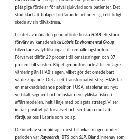
Medverkande kirurger vittnade om produkternas
påtagliga fördelar för såväl sjukvård som patienter. Det
stod klart att bolaget fortfarande befinner sig i ett tidigt
skede av sin tillväxtresa.
I slutet av månaden genomförde finska
HIAB
ett större
förvärv av kanadensiska
Labrie Environmental Group
,
tillverkare av lyftlösningar för renhållningsfordon.
Förvärvet tillför 29 procent till omsättningen och 37
procent till vinsten. Köpet genomförs också till en lägre
värdering än HIAB:s egen, vilket gör det omedelbart
värdeskapande. Det är ett transformativt steg: HIAB tar
en marknadsledande position i USA, etablerar ett nytt
vertikalt segment och minskar den cykliska risken i
affärsmodellen, helt i linje med bolagets strategi. Vi ser
initialt positivt på förvärvet och ser fram emot att
fördjupa oss i Labrie som bolag.
De innehav som bidragit mest till avkastningen under
perioden var
Raysearch
, BTS och
SLP
. Bland innehav som