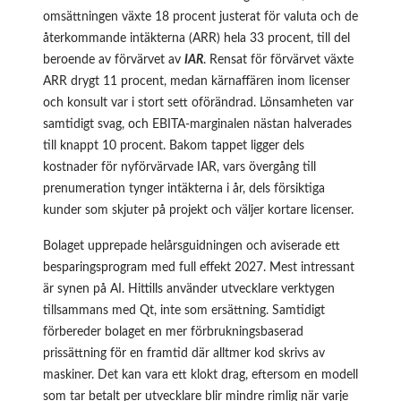
omsättningen växte 18 procent justerat för valuta och de
återkommande intäkterna (ARR) hela 33 procent, till del
beroende av förvärvet av
IAR
. Rensat för förvärvet växte
ARR drygt 11 procent, medan kärnaffären inom licenser
och konsult var i stort sett oförändrad. Lönsamheten var
samtidigt svag, och EBITA-marginalen nästan halverades
till knappt 10 procent. Bakom tappet ligger dels
kostnader för nyförvärvade IAR, vars övergång till
prenumeration tynger intäkterna i år, dels försiktiga
kunder som skjuter på projekt och väljer kortare licenser.
Bolaget upprepade helårsguidningen och aviserade ett
besparingsprogram med full effekt 2027. Mest intressant
är synen på AI. Hittills använder utvecklare verktygen
tillsammans med Qt, inte som ersättning. Samtidigt
förbereder bolaget en mer förbrukningsbaserad
prissättning för en framtid där alltmer kod skrivs av
maskiner. Det kan vara ett klokt drag, eftersom en modell
som tar betalt per utvecklare blir mindre rimlig när varje