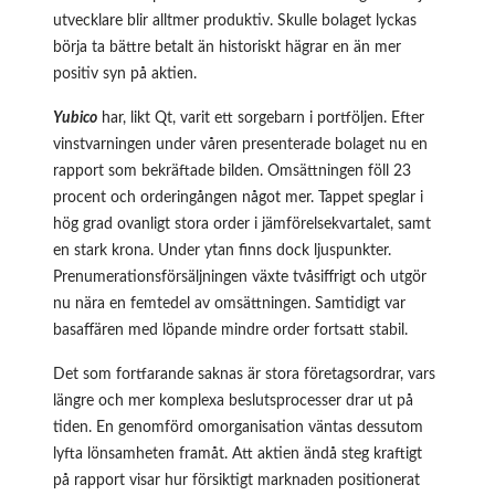
utvecklare blir alltmer produktiv. Skulle bolaget lyckas
börja ta bättre betalt än historiskt hägrar en än mer
positiv syn på aktien.
Yubico
har, likt Qt, varit ett sorgebarn i portföljen. Efter
vinstvarningen under våren presenterade bolaget nu en
rapport som bekräftade bilden. Omsättningen föll 23
procent och orderingången något mer. Tappet speglar i
hög grad ovanligt stora order i jämförelsekvartalet, samt
en stark krona. Under ytan finns dock ljuspunkter.
Prenumerationsförsäljningen växte tvåsiffrigt och utgör
nu nära en femtedel av omsättningen. Samtidigt var
basaffären med löpande mindre order fortsatt stabil.
Det som fortfarande saknas är stora företagsordrar, vars
längre och mer komplexa beslutsprocesser drar ut på
tiden. En genomförd omorganisation väntas dessutom
lyfta lönsamheten framåt. Att aktien ändå steg kraftigt
på rapport visar hur försiktigt marknaden positionerat