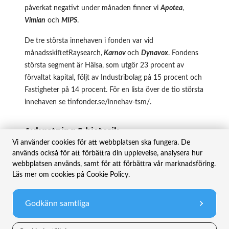
påverkat negativt under månaden finner vi
Apotea
,
Vimian
och
MIPS
.
De tre största innehaven i fonden var vid
månadsskiftetRaysearch,
Karnov
och
Dynavox
. Fondens
största segment är Hälsa, som utgör 23 procent av
förvaltat kapital, följt av Industribolag på 15 procent och
Fastigheter på 14 procent. För en lista över de tio största
innehaven se
tinfonder.se/innehav-tsm/
.
Avkastning & historik
Vi använder cookies för att webbplatsen ska fungera. De
används också för att förbättra din upplevelse, analysera hur
(1)
Period
TIN Småbolag
Index
webbplatsen används, samt för att förbättra vår marknadsföring.
Maj
3,7%
4,1%
Läs mer om cookies på Cookie Policy.
YTD
-9,8%
0,6%
(2)
Godkänn samtliga
2025
0,1%
0,6%
(
1
)
Avser det bredare jämförelseindexet för svenska småbolag CSRXSE