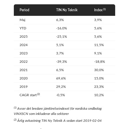
(1)
Period
TIN Ny Teknik
Index
Maj
6,3%
3,9%
YTD
-16,0%
5,6%
2025
-25,1%
5,6%
2024
5,1%
11,5%
2023
3,7%
9,1%
2022
-39,3%
-18,8%
2021
6,5%
30,0%
2020
69,6%
15,0%
2019
29,2%
23,3%
(2)
CAGR start
-0,5%
10,2%
(
1
)
Avser det bredare jämförelseindexet för nordiska småbolag
VINXSCN som inkluderar alla sektorer
(
2
)
Årlig avkastning TIN Ny Teknik A sedan start 2019-02-04