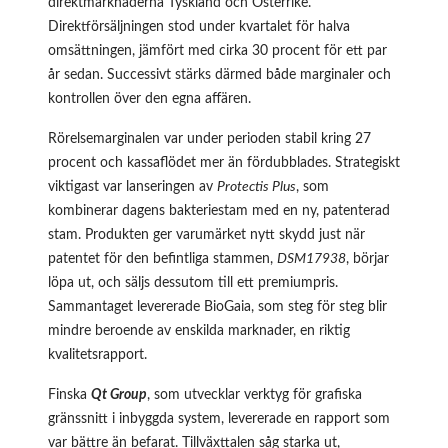
direktmarknaderna Tyskland och Österrike.
Direktförsäljningen stod under kvartalet för halva
omsättningen, jämfört med cirka 30 procent för ett par
år sedan. Successivt stärks därmed både marginaler och
kontrollen över den egna affären.
Rörelsemarginalen var under perioden stabil kring 27
procent och kassaflödet mer än fördubblades. Strategiskt
viktigast var lanseringen av
Protectis Plus
, som
kombinerar dagens bakteriestam med en ny, patenterad
stam. Produkten ger varumärket nytt skydd just när
patentet för den befintliga stammen,
DSM17938
, börjar
löpa ut, och säljs dessutom till ett premiumpris.
Sammantaget levererade BioGaia, som steg för steg blir
mindre beroende av enskilda marknader, en riktig
kvalitetsrapport.
Finska
Qt Group
, som utvecklar verktyg för grafiska
gränssnitt i inbyggda system, levererade en rapport som
var bättre än befarat. Tillväxttalen såg starka ut,