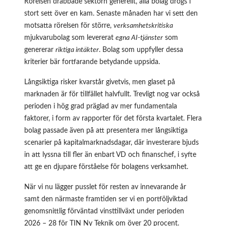
Rörelsen drabbade sektorn generellt, alla bolag drogs i
stort sett över en kam. Senaste månaden har vi sett den
motsatta rörelsen för större,
verksamhetskritiska
mjukvarubolag som levererat
egna AI-tjänster
som
genererar
riktiga intäkter
. Bolag som uppfyller dessa
kriterier bär fortfarande betydande uppsida.
Långsiktiga risker kvarstår givetvis, men glaset på
marknaden är för tillfället halvfullt. Trevligt nog var också
perioden i hög grad präglad av mer fundamentala
faktorer, i form av rapporter för det första kvartalet. Flera
bolag passade även på att presentera mer långsiktiga
scenarier på kapitalmarknadsdagar, där investerare bjuds
in att lyssna till fler än enbart VD och finanschef, i syfte
att ge en djupare förståelse för bolagens verksamhet.
När vi nu lägger pusslet för resten av innevarande år
samt den närmaste framtiden ser vi en portföljviktad
genomsnittlig förväntad vinsttillväxt under perioden
2026 – 28 för TIN Ny Teknik om över 20 procent.