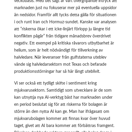
veckobasis. Med det sagt är vårt övergripande intryck att
marknaden just nu fokuserar mer på eventuella uppsidor
än nedsidor. Framför allt tycks detta gälla för situationen
i och runt Iran och Hormuz-sundet. Kanske var analysen
att ”riskerna ökar i ett icke-linjärt förlopp ju längre tid
konflikten pågår” från
tidigare månadsbrev
överdrivet
negativ. Ett exempel på kritiska råvarors utbytbarhet är
helium, som är helt nödvändigt för tillverkning av
halvledare. När leveranser från gulfstaterna uteblev
vände sig halvledarsektorn mot Texas och befarade
produktionsstörningar har så här långt uteblivit.
Vi ser också ett tydligt skifte i sentiment kring
mjukvarusektorn. Samtidigt som utvecklare är de som
kan utnyttja nya AI-verktyg bäst har marknaden under
en period beslutat sig för att riskerna för bolagen är
större än den nytta AI kan ge. Man har ifrågasatt om
mjukvarubolagen kommer att finnas kvar över huvud
taget, givet att AI bara kommer att förbättras framgent.