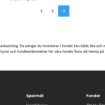
1
2
3
 avkastning. De pengar du investerar i fonder kan både öka och min
schyrer och fondbestämmelser för våra fonder finns att hämta på v
Sparmål
Fonder