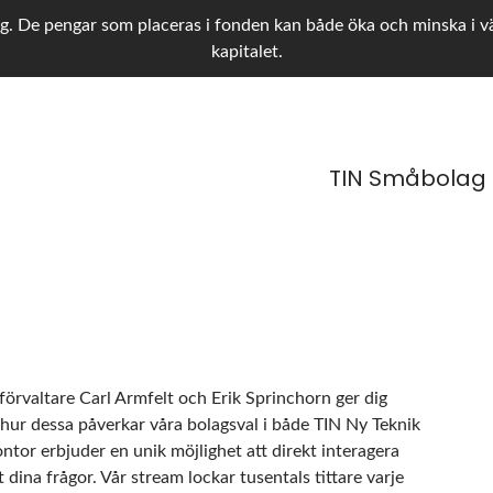
g. De pengar som placeras i fonden kan både öka och minska i värd
kapitalet.
TIN Småbolag
dförvaltare Carl Armfelt och Erik Sprinchorn ger dig
hur dessa påverkar våra bolagsval i både TIN Ny Teknik
tor erbjuder en unik möjlighet att direkt interagera
 dina frågor. Vår stream lockar tusentals tittare varje