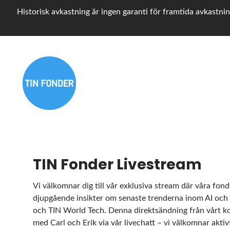
Historisk avkastning är ingen garanti för framtida avkastnin
TIN Fonder Livestream
Vi välkomnar dig till vår exklusiva stream där våra fon
djupgående insikter om senaste trenderna inom AI och 
och TIN World Tech. Denna direktsändning från vårt kon
med Carl och Erik via vår livechatt – vi välkomnar aktivt