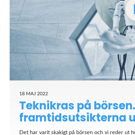
18 MAJ 2022
Teknikras på börsen.
framtidsutsikterna u
Det har varit skakigt på börsen och vi reder ut 