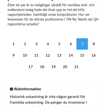
Efter ett par år av nedgångar, särskilt för nordiska små- och
mellanstora bolag hade det tinat upp en hel del inför
rapportperioden. Samtidigt oroar konjunkturen. Hur var
leveransen för de största positionerna i TIN Ny Teknik när Q4-
rapporterna synades?
1
2
3
4
5
6
7
8
9
10
11
12
13
14
15
16
17
18
19
20
21
Riskinformation
Historisk avkastning är inte någon garanti för
framtida avkastning. De pengar du investerar i