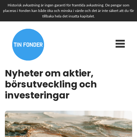
Historisk avkastning är ingen garanti för framtida avkastning. De pengar som
placeras i fonden kan både öka och minska i värde och det är inte säkert att du får
tillbaka hela det insatta kapitalet.
Nyheter om aktier,
börsutveckling och
investeringar